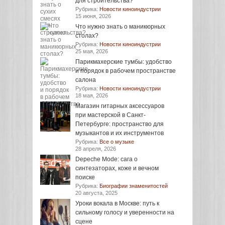
для строительства?
Рубрика:
Новости киноиндустрии
15 июня, 2026
Что нужно знать о маникюрных
столах?
Рубрика:
Новости киноиндустрии
25 мая, 2026
Парикмахерские тумбы: удобство
и порядок в рабочем пространстве
салона
Рубрика:
Новости киноиндустрии
18 мая, 2026
Магазин гитарных аксессуаров
при мастерской в Санкт-
Петербурге: пространство для
музыкантов и их инструментов
Рубрика:
Все о музыке
28 апреля, 2026
Depeche Mode: сага о
синтезаторах, коже и вечном
поиске
Рубрика:
Биографии знаменитостей
20 августа, 2025
Уроки вокала в Москве: путь к
сильному голосу и уверенности на
сцене