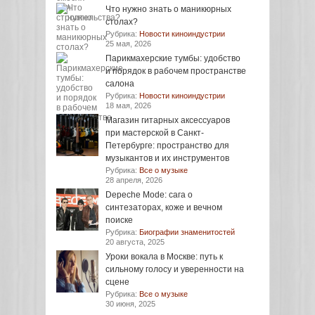
Что нужно знать о маникюрных
столах?
Рубрика:
Новости киноиндустрии
25 мая, 2026
Парикмахерские тумбы: удобство
и порядок в рабочем пространстве
салона
Рубрика:
Новости киноиндустрии
18 мая, 2026
Магазин гитарных аксессуаров
при мастерской в Санкт-
Петербурге: пространство для
музыкантов и их инструментов
Рубрика:
Все о музыке
28 апреля, 2026
Depeche Mode: сага о
синтезаторах, коже и вечном
поиске
Рубрика:
Биографии знаменитостей
20 августа, 2025
Уроки вокала в Москве: путь к
сильному голосу и уверенности на
сцене
Рубрика:
Все о музыке
30 июня, 2025