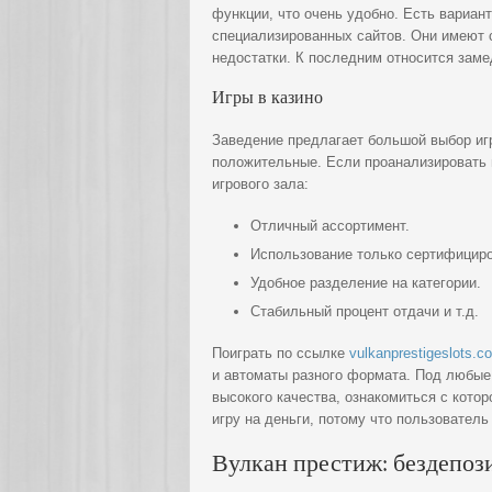
функции, что очень удобно. Есть вариан
специализированных сайтов. Они имеют с
недостатки. К последним относится заме
Игры в казино
Заведение предлагает большой выбор игр
положительные. Если проанализировать 
игрового зала:
Отличный ассортимент.
Использование только сертифициро
Удобное разделение на категории.
Стабильный процент отдачи и т.д.
Поиграть по ссылке
vulkanprestigeslots.c
и автоматы разного формата. Под любые
высокого качества, ознакомиться с кот
игру на деньги, потому что пользовател
Вулкан престиж: бездепоз