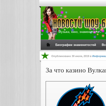
Музыка, кино, знаменитости
Биографии знаменитостей
Вс
Опубликовано
30 июля, 2019
в
Информа
За что казино Вулк