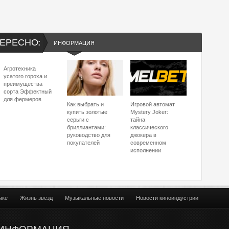
ЕРЕСНО:
ИНФОРМАЦИЯ
Агротехника
усатого гороха и
преимущества
сорта Эффектный
для фермеров
Как выбрать и
Игровой автомат
купить золотые
Mystery Joker:
серьги с
тайна
бриллиантами:
классического
руководство для
джокера в
покупателей
современном
исполнении
ыке
Жизнь звезд
Музыкальные новости
Новости киноиндустрии