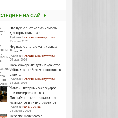
СЛЕДНЕЕ НА САЙТЕ
Что нужно знать о сухих смесях
для строительства?
Рубрика:
Новости киноиндустрии
15 июня, 2026
Что нужно знать о маникюрных
столах?
Рубрика:
Новости киноиндустрии
25 мая, 2026
Парикмахерские тумбы: удобство
и порядок в рабочем пространстве
салона
Рубрика:
Новости киноиндустрии
18 мая, 2026
Магазин гитарных аксессуаров
при мастерской в Санкт-
Петербурге: пространство для
музыкантов и их инструментов
Рубрика:
Все о музыке
28 апреля, 2026
Depeche Mode: сага о