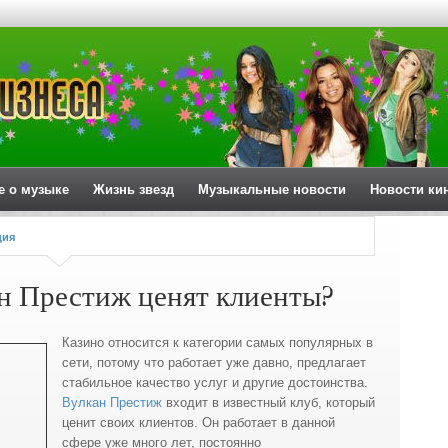
е о музыке
Жизнь звезд
Музыкальные новости
Новости ки
ция
ан Престиж ценят клиенты?
Казино относится к категории самых популярных в
сети, потому что работает уже давно, предлагает
стабильное качество услуг и другие достоинства.
Вулкан Престиж
входит в известный клуб, который
ценит своих клиентов. Он работает в данной
сфере уже много лет, постоянно