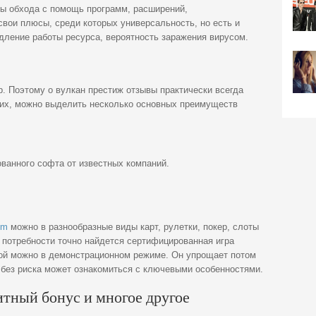
ты обхода с помощь программ, расширений,
вои плюсы, среди которых универсальность, но есть и
дление работы ресурса, вероятность заражения вирусом.
. Поэтому о вулкан престиж отзывы практически всегда
их, можно выделить несколько основных преимуществ
ванного софта от известных компаний.
om
можно в разнообразные виды карт, рулетки, покер, слоты
 потребности точно найдется сертифицированная игра
орой можно в демонстрационном режиме. Он упрощает потом
ь без риска может ознакомиться с ключевыми особенностями.
итный бонус и многое другое