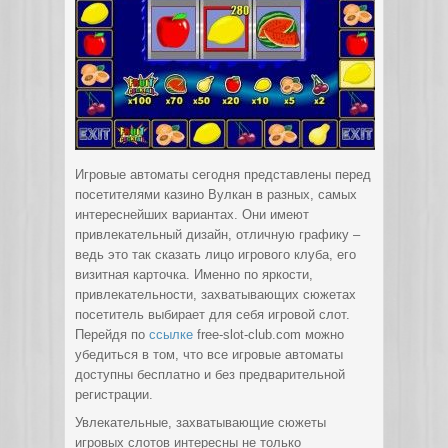
Игровые автоматы сегодня представлены перед
посетителями казино Вулкан в разных, самых
интереснейших вариантах. Они имеют
привлекательный дизайн, отличную графику –
ведь это так сказать лицо игрового клуба, его
визитная карточка. Именно по яркости,
привлекательности, захватывающих сюжетах
посетитель выбирает для себя игровой слот.
Перейдя по
ссылке
free-slot-club.com можно
убедиться в том, что все игровые автоматы
доступны бесплатно и без предварительной
регистрации.
Увлекательные, захватывающие сюжеты
игровых слотов интересны не только