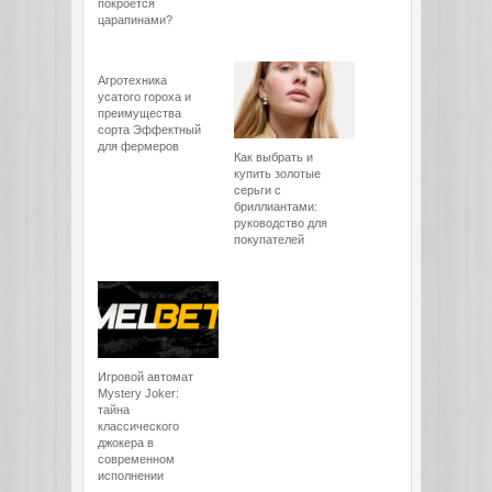
покроется
царапинами?
Агротехника
усатого гороха и
преимущества
сорта Эффектный
для фермеров
Как выбрать и
купить золотые
серьги с
бриллиантами:
руководство для
покупателей
Игровой автомат
Mystery Joker:
тайна
классического
джокера в
современном
исполнении