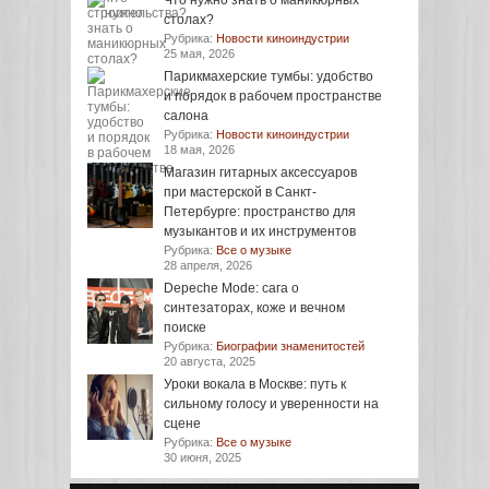
Что нужно знать о маникюрных
столах?
Рубрика:
Новости киноиндустрии
25 мая, 2026
Парикмахерские тумбы: удобство
и порядок в рабочем пространстве
салона
Рубрика:
Новости киноиндустрии
18 мая, 2026
Магазин гитарных аксессуаров
при мастерской в Санкт-
Петербурге: пространство для
музыкантов и их инструментов
Рубрика:
Все о музыке
28 апреля, 2026
Depeche Mode: сага о
синтезаторах, коже и вечном
поиске
Рубрика:
Биографии знаменитостей
20 августа, 2025
Уроки вокала в Москве: путь к
сильному голосу и уверенности на
сцене
Рубрика:
Все о музыке
30 июня, 2025