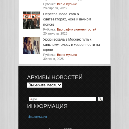
Рубрика:
Все о музыке
28 апреля, 2026
Depeche Mode: сага о
синтезаторах, коже и вечном
поиске
Рубрика:
Биографии знаменитостей
20 августа, 2025
Уроки вокала в Москве: путь к
сильному голосу и уверенности на
сцене
Рубрика:
Все о музыке
30 июня, 2025
АРХИВЫ НОВОСТЕЙ
ИНФОРМАЦИЯ
Информация