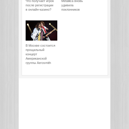
Что получает игрок
Metallica вновь
после регистрации
удивила
в онлайн-казино?
поклонников
В Москве состоится
прощальный
концерт
Американской
группы Aerosmith