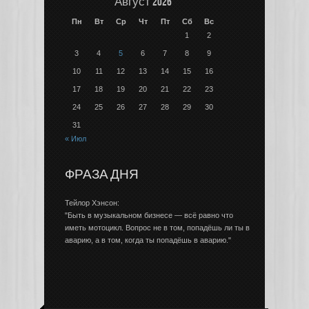
Август 2026
Пн
Вт
Ср
Чт
Пт
Сб
Вс
1
2
3
4
5
6
7
8
9
10
11
12
13
14
15
16
17
18
19
20
21
22
23
24
25
26
27
28
29
30
31
« Июл
ФРАЗА ДНЯ
Тейлор Хэнсон:
"Быть в музыкальном бизнесе — всё равно что
иметь мотоцикл. Вопрос не в том, попадёшь ли ты в
аварию, а в том, когда ты попадёшь в аварию."