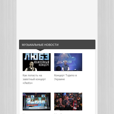
МУЗЫКАЛЬНЫЕ НОВОСТИ
Как попасть на
Концерт Tujamo в
заветный концерт
Украине
«Любэ»