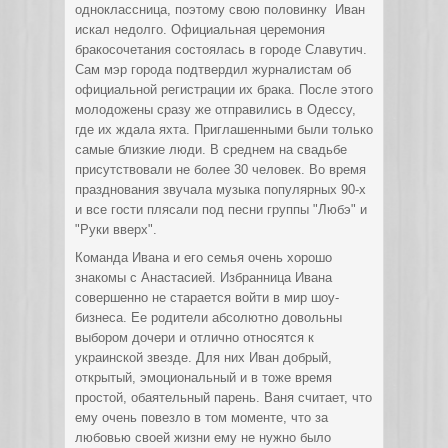
одноклассница, поэтому свою половинку Иван
искал недолго. Официальная церемония
бракосочетания состоялась в городе Славутич.
Сам мэр города подтвердил журналистам об
официальной регистрации их брака. После этого
молодожены сразу же отправились в Одессу,
где их ждала яхта. Приглашенными были только
самые близкие люди. В среднем на свадьбе
присутствовали не более 30 человек. Во время
празднования звучала музыка популярных 90-х
и все гости плясали под песни группы "Любэ" и
"Руки вверх".
Команда Ивана и его семья очень хорошо
знакомы с Анастасией. Избранница Ивана
совершенно не старается войти в мир шоу-
бизнеса. Ее родители абсолютно довольны
выбором дочери и отлично относятся к
украинской звезде. Для них Иван добрый,
открытый, эмоциональный и в тоже время
простой, обаятельный парень. Ваня считает, что
ему очень повезло в том моменте, что за
любовью своей жизни ему не нужно было