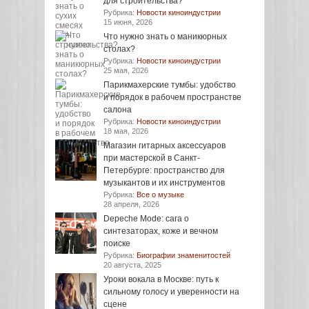
для строительства?
Рубрика:
Новости киноиндустрии
15 июня, 2026
Что нужно знать о маникюрных
столах?
Рубрика:
Новости киноиндустрии
25 мая, 2026
Парикмахерские тумбы: удобство
и порядок в рабочем пространстве
салона
Рубрика:
Новости киноиндустрии
18 мая, 2026
Магазин гитарных аксессуаров
при мастерской в Санкт-
Петербурге: пространство для
музыкантов и их инструментов
Рубрика:
Все о музыке
28 апреля, 2026
Depeche Mode: сага о
синтезаторах, коже и вечном
поиске
Рубрика:
Биографии знаменитостей
20 августа, 2025
Уроки вокала в Москве: путь к
сильному голосу и уверенности на
сцене