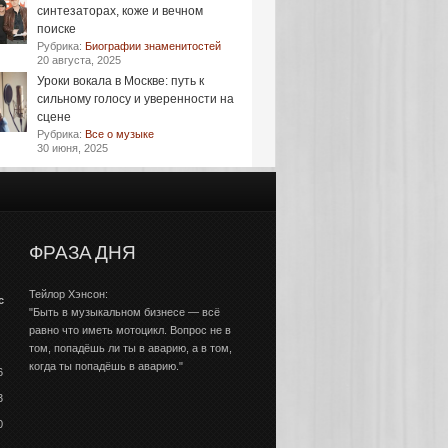
синтезаторах, коже и вечном
поиске
Рубрика:
Биографии знаменитостей
20 августа, 2025
Уроки вокала в Москве: путь к
сильному голосу и уверенности на
сцене
Рубрика:
Все о музыке
30 июня, 2025
ФРАЗА ДНЯ
Тейлор Хэнсон:
с
"Быть в музыкальном бизнесе — всё
равно что иметь мотоцикл. Вопрос не в
том, попадёшь ли ты в аварию, а в том,
когда ты попадёшь в аварию."
6
3
0