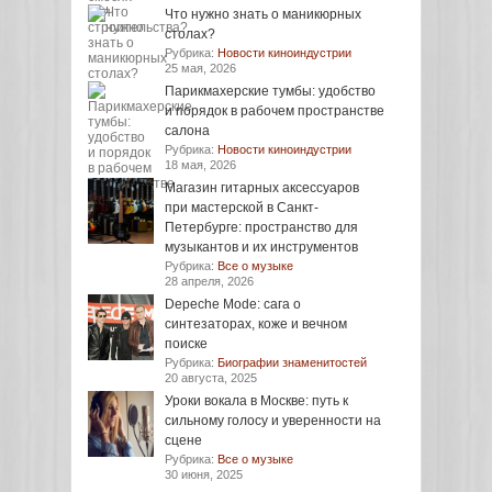
Что нужно знать о маникюрных
столах?
Рубрика:
Новости киноиндустрии
25 мая, 2026
Парикмахерские тумбы: удобство
и порядок в рабочем пространстве
салона
Рубрика:
Новости киноиндустрии
18 мая, 2026
Магазин гитарных аксессуаров
при мастерской в Санкт-
Петербурге: пространство для
музыкантов и их инструментов
Рубрика:
Все о музыке
28 апреля, 2026
Depeche Mode: сага о
синтезаторах, коже и вечном
поиске
Рубрика:
Биографии знаменитостей
20 августа, 2025
Уроки вокала в Москве: путь к
сильному голосу и уверенности на
сцене
Рубрика:
Все о музыке
30 июня, 2025