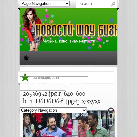
Музыка, кино, знаменитости
Биографии знаменитостей
Все о музыке
23 января, 2014
Жизнь звезд
Музыкальные новости
20536952.jpg-r_640_600-
Новости киноиндустрии
b_1_D6D6D6-f_jpg-q_x-xxyxx