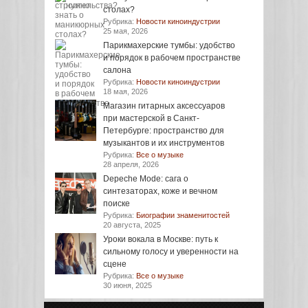
столах?
Рубрика:
Новости киноиндустрии
25 мая, 2026
Парикмахерские тумбы: удобство
и порядок в рабочем пространстве
салона
Рубрика:
Новости киноиндустрии
18 мая, 2026
Магазин гитарных аксессуаров
при мастерской в Санкт-
Петербурге: пространство для
музыкантов и их инструментов
Рубрика:
Все о музыке
28 апреля, 2026
Depeche Mode: сага о
синтезаторах, коже и вечном
поиске
Рубрика:
Биографии знаменитостей
20 августа, 2025
Уроки вокала в Москве: путь к
сильному голосу и уверенности на
сцене
Рубрика:
Все о музыке
30 июня, 2025