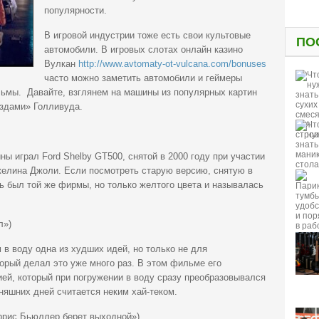
популярности.
В игровой индустрии тоже есть свои культовые
ПО
автомобили. В игровых слотах онлайн казино
Вулкан
http://www.avtomaty-ot-vulcana.com/bonuses
часто можно заметить автомобили и геймеры
льмы. Давайте, взглянем на машины из популярных картин
здами» Голливуда.
ы играл Ford Shelby GT500, снятой в 2000 году при участии
желина Джоли. Если посмотреть старую версию, снятую в
ль был той же фирмы, но только желтого цвета и называлась
л»)
 в воду одна из худших идей, но только не для
орый делал это уже много раз. В этом фильме его
ей, который при погружении в воду сразу преобразовывался
дняшних дней считается неким хай-теком.
Феррис Бьюллер берет выходной»)