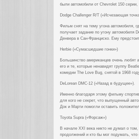
были автомобили от Chevrolet 150 серии
Dodge Challenger R/T («Исчезающая точка
Фильм снят на тему угона автомобиля, г
получает задание по угону автомобиля Do
Денвера в Сан-Франциско. Ему предстоит
Herbie («Сумасшедшие гонки»)
Большинство американцев очень любят ав
его и те, которые ненавидят группу Beat
комедии The Love Bug, снятой в 1968 год
DeLorean DMC-12 («Назад в будущее»).
Именно благодаря этому фильму спортив
для кого не секрет, что выпущенный ав
Док и Марти помогли оставить положите
Toyota Supra («Форсаж»)
В начале XXI века никто не думал о том
продолжений и кто бы мог подумать, что