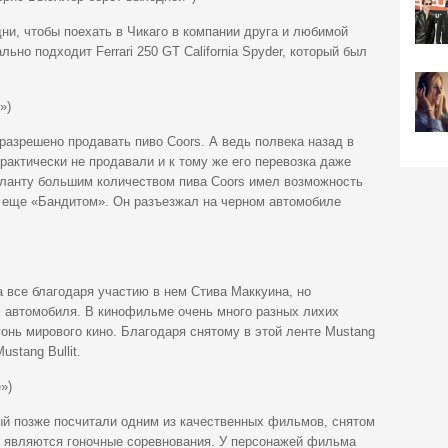
дни, чтобы поехать в Чикаго в компании друга и любимой
ьно подходит Ferrari 250 GT California Spyder, который был
»)
азрешено продавать пиво Coors. А ведь полвека назад в
рактически не продавали и к тому же его перевозка даже
ланту большим количеством пива Coors имел возможность
и еще «Бандитом». Он разъезжал на черном автомобиле
 все благодаря участию в нем Стива Маккуина, но
м автомобиля. В кинофильме очень много разных лихих
гонь мирового кино. Благодаря снятому в этой ленте Mustang
stang Bullit.
»)
рый позже посчитали одним из качественных фильмов, снятом
а являются гоночные соревнования. У персонажей фильма