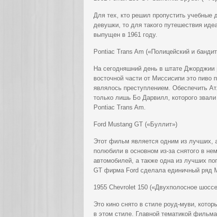
Для тех, кто решил пропустить учебные 
девушки, то для такого путешествия идеал
выпущен в 1961 году.
Pontiac Trans Am («Полицейский и бандит
На сегодняшний день в штате Джорджии р
восточной части от Миссисипи это пиво п
являлось преступлением. Обеспечить Ат
только лишь Бо Дарвилл, которого звал
Pontiac Trans Am.
Ford Mustang GT («Буллит»)
Этот фильм является одним из лучших, а
полюбили в основном из-за снятого в не
автомобилей, а также одна из лучших по
GT фирма Ford сделала единичный ряд Mu
1955 Chevrolet 150 («Двухполосное шоссе
Это кино снято в стиле роуд-муви, кото
в этом стиле. Главной тематикой фильм