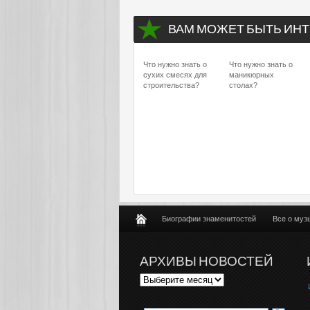
ВАМ МОЖЕТ БЫТЬ ИНТ
Что нужно знать о
Что нужно знать о
сухих смесях для
маникюрных
строительства?
столах?
Биографии знаменитостей
Все о муз
АРХИВЫ НОВОСТЕЙ