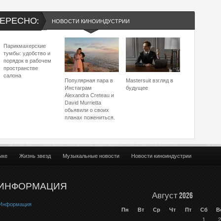
ЕРЕСНО:
НОВОСТИ КИНОИНДУСТРИИ
Парикмахерские
тумбы: удобство и
порядок в рабочем
пространстве
салона
Популярная пара в
Mastersuit взгляд в
Инстаграм
будущее
Alexandra Creteau и
David Murrietta
обьявили о своих
планах пожениться.
ыке
Жизнь звезд
Музыкальные новости
Новости киноиндустрии
ИНФОРМАЦИЯ
Август 2026
Информация
Пн
Вт
Ср
Чт
Пт
Сб
В
1
2