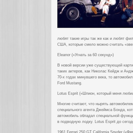
любят такие игры так же как и любят фи
США, которые смело можно считать «зве
Eleanor («Угнать за 60 секунд»)
В новой версии уже существующей картин
таких актеров, как Николас Кейдж и Анд
70-х годах минувшего века, то автомоби
Ford Mustang.
Lotus Esprit («Шпион, который меня люби
Многие считают, что нырять автомобилем
специального агента Джеймса Бонда, кот
автомобиль обладал специальной функци
в подводную лодку. Lotus Esprit до сего
1961 Ferrari 250 GT California Spyder («