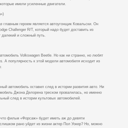
, которые имели усиленные двигатели.
»)
де главным героем является автоугонщик Ковальски. Он
dge Challenger R/T, который надо будет доставить из
 далекий и сложный путь.
томобиль Volkswagen Beetle. Но как ни странно, но любят
les. А популярность к этой модели автомобиля исходит из
у.
ный автомобиль оставил след в истории развития авто. Ни
томобиль Джона Делорена треском провалилась, но именно
льный след в истории культовых автомобилей.
, что фильм «Форсаж» будет иметь аж до девяти
 слишком рано уйдет из жизни актер Пол Уокер? Но, можно