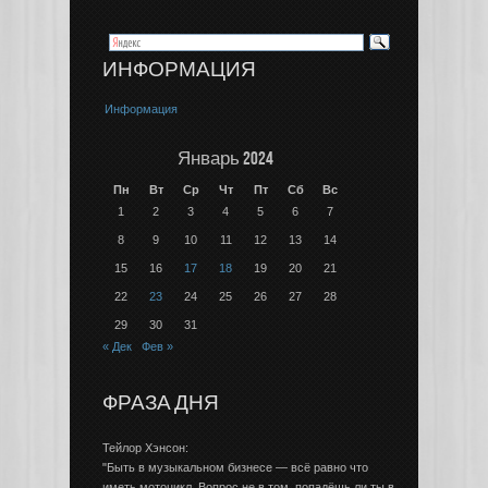
ИНФОРМАЦИЯ
Информация
Январь 2024
Пн
Вт
Ср
Чт
Пт
Сб
Вс
1
2
3
4
5
6
7
8
9
10
11
12
13
14
15
16
17
18
19
20
21
22
23
24
25
26
27
28
29
30
31
« Дек
Фев »
ФРАЗА ДНЯ
Тейлор Хэнсон:
"Быть в музыкальном бизнесе — всё равно что
иметь мотоцикл. Вопрос не в том, попадёшь ли ты в