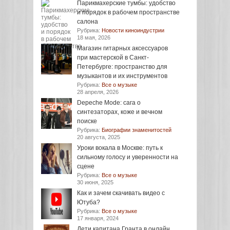
Парикмахерские тумбы: удобство
и порядок в рабочем пространстве
салона
Рубрика:
Новости киноиндустрии
18 мая, 2026
Магазин гитарных аксессуаров
при мастерской в Санкт-
Петербурге: пространство для
музыкантов и их инструментов
Рубрика:
Все о музыке
28 апреля, 2026
Depeche Mode: сага о
синтезаторах, коже и вечном
поиске
Рубрика:
Биографии знаменитостей
20 августа, 2025
Уроки вокала в Москве: путь к
сильному голосу и уверенности на
сцене
Рубрика:
Все о музыке
30 июня, 2025
Как и зачем скачивать видео с
Ютуба?
Рубрика:
Все о музыке
17 января, 2024
Дети капитана Гранта в онлайн