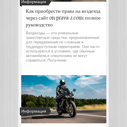
Информация
Как приобрести права на вездеход
через сайт on-prava-2.com: полное
руководство
Вездеходы — это уникальные
транспортные средства, предназначенные
для передвижения по сложным и
труднодоступным территориям. Они часто
используются в условиях, где обычные
автомобили и спецтехника не могут
справиться. Получение...
Читать далее
Информация