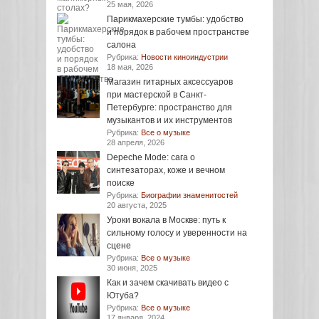
25 мая, 2026
Парикмахерские тумбы: удобство
и порядок в рабочем пространстве
салона
Рубрика:
Новости киноиндустрии
18 мая, 2026
Магазин гитарных аксессуаров
при мастерской в Санкт-
Петербурге: пространство для
музыкантов и их инструментов
Рубрика:
Все о музыке
28 апреля, 2026
Depeche Mode: сага о
синтезаторах, коже и вечном
поиске
Рубрика:
Биографии знаменитостей
20 августа, 2025
Уроки вокала в Москве: путь к
сильному голосу и уверенности на
сцене
Рубрика:
Все о музыке
30 июня, 2025
Как и зачем скачивать видео с
Ютуба?
Рубрика:
Все о музыке
17 января, 2024