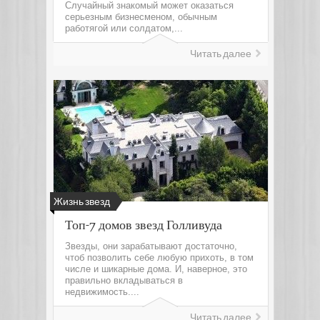
Случайный знакомый может оказаться
серьезным бизнесменом, обычным
работягой или солдатом,...
Читать далее
Жизнь звезд
Топ-7 домов звезд Голливуда
Звезды, они зарабатывают достаточно,
чтоб позволить себе любую прихоть, в том
числе и шикарные дома. И, наверное, это
правильно вкладываться в
недвижимость....
Читать далее