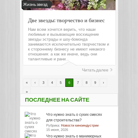
Жизнь звезд
Две звезды: творчество и бизнес
Нам всем хочется верить, что наши
любимые и вызывающие восхищение
звезды эстрады и шоу-бомонда
занимаются исключительно творчеством и
к стороннему бизнесу не имеют никакого
отношения: а как же иначе, ведь они
талантливые и рани...
Читать далее
«
‹
3
4
5
6
7
8
9
›
»
ПОСЛЕДНЕЕ НА САЙТЕ
Что нужно знать о сухих смесях
для строительства?
Рубрика:
Новости киноиндустрии
15 июня, 2026
Что нужно знать о маникюрных