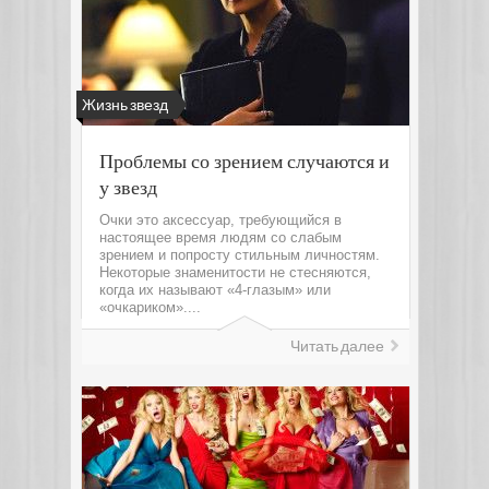
Жизнь звезд
Проблемы со зрением случаются и
у звезд
Очки это аксессуар, требующийся в
настоящее время людям со слабым
зрением и попросту стильным личностям.
Некоторые знаменитости не стесняются,
когда их называют «4-глазым» или
«очкариком»....
Читать далее