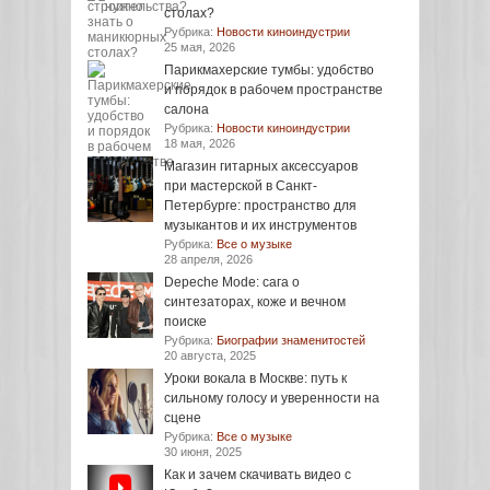
столах?
Рубрика:
Новости киноиндустрии
25 мая, 2026
Парикмахерские тумбы: удобство
и порядок в рабочем пространстве
салона
Рубрика:
Новости киноиндустрии
18 мая, 2026
Магазин гитарных аксессуаров
при мастерской в Санкт-
Петербурге: пространство для
музыкантов и их инструментов
Рубрика:
Все о музыке
28 апреля, 2026
Depeche Mode: сага о
синтезаторах, коже и вечном
поиске
Рубрика:
Биографии знаменитостей
20 августа, 2025
Уроки вокала в Москве: путь к
сильному голосу и уверенности на
сцене
Рубрика:
Все о музыке
30 июня, 2025
Как и зачем скачивать видео с