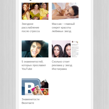
Звездное
Массаж – главный
расслабление
секрет красоты
после стресса
любимых звезд
5 знаменитостей,
Сколько стоит
которых прославил
реклама у звезд
YouTube
Инстаграма
Знаменитости
Вконтакте