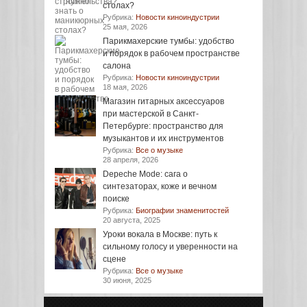
столах?
Рубрика:
Новости киноиндустрии
25 мая, 2026
Парикмахерские тумбы: удобство
и порядок в рабочем пространстве
салона
Рубрика:
Новости киноиндустрии
18 мая, 2026
Магазин гитарных аксессуаров
при мастерской в Санкт-
Петербурге: пространство для
музыкантов и их инструментов
Рубрика:
Все о музыке
28 апреля, 2026
Depeche Mode: сага о
синтезаторах, коже и вечном
поиске
Рубрика:
Биографии знаменитостей
20 августа, 2025
Уроки вокала в Москве: путь к
сильному голосу и уверенности на
сцене
Рубрика:
Все о музыке
30 июня, 2025