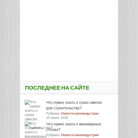
ПОСЛЕДНЕЕ НА САЙТЕ
Что нужно знать о сухих смесях
для строительства?
Рубрика:
Новости киноиндустрии
15 июня, 2026
Что нужно знать о маникюрных
столах?
Рубрика:
Новости киноиндустрии