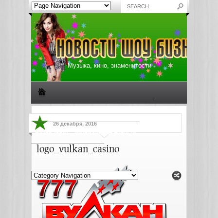
Музыка, кино, знаменитости
Биографии знаменитостей
Все о музыке
26 декабря, 2016
Жизнь звезд
Музыкальные новости
logo_vulkan_casino
Новости киноиндустрии