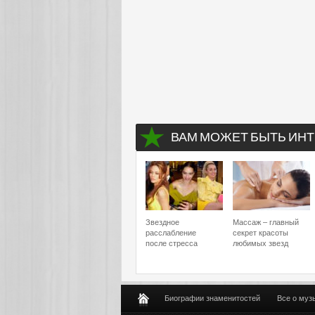
ВАМ МОЖЕТ БЫТЬ ИНТ
Звездное
Массаж – главный
расслабление
секрет красоты
после стресса
любимых звезд
Биографии знаменитостей
Все о муз