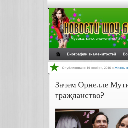
Музыка, кино, знаменитости
Биографии знаменитостей
Вс
Опубликовано
10 ноября, 2016
в
Жизнь з
Зачем Орнелле Мут
гражданство?