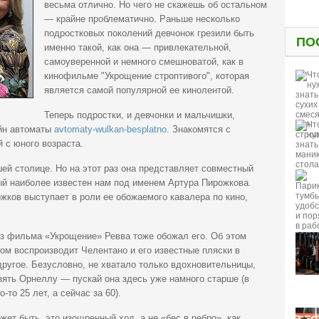
весьма отлично. Но чего не скажешь об остальном
— крайне проблематично. Раньше несколько
подростковых поколений девчонок грезили быть
ПО
именно такой, как она — привлекательной,
самоуверенной и немного смешноватой, как в
кинофильме "Укрощение строптивого", которая
является самой популярной ее кинолентой.
Теперь подростки, и девчонки и мальчишки,
айн автоматы
avtomaty-wulkan-besplatno
. Знакомятся с
 с юного возраста.
ей столице. Но на этот раз она представляет совместный
ый наиболее известен нам под именем Артура Пирожкова.
ожков выступает в роли ее обожаемого кавалера по кино,
из фильма «Укрощение» Ревва тоже обожал его. Об этом
ком воспроизводит Челентано и его известные пляски в
другое. Безусловно, не хватало только вдохновительницы,
зять Орнеллу — пускай она здесь уже намного старше (в
то 25 лет, а сейчас за 60).
жет быть, это изощренный ход, а не «бес в ребро», как