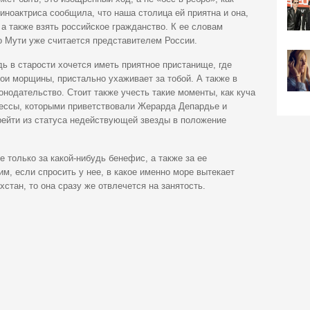
иноактриса сообщила, что наша столица ей приятна и она,
 а также взять российское гражданство. К ее словам
о Мути уже считается представителем России.
 в старости хочется иметь приятное пристанище, где
вои морщины, пристально ухаживает за тобой. А также в
онодательство. Стоит также учесть такие моменты, как куча
рессы, которыми приветствовали Жерарда Депардье и
рейти из статуса недействующей звезды в положение
 только за какой-нибудь бенефис, а также за ее
м, если спросить у нее, в какое именно море вытекает
хстан, то она сразу же отвлечется на занятость.