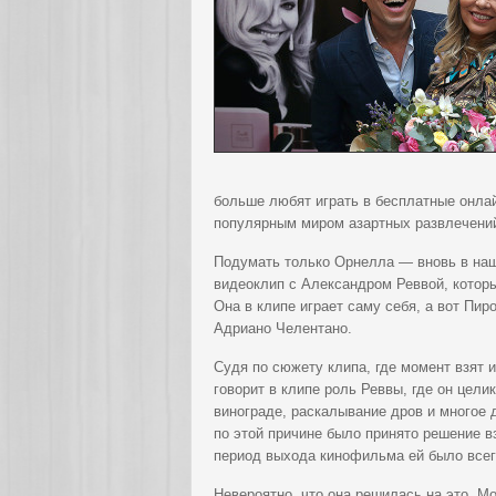
больше любят играть в бесплатные онл
популярным миром азартных развлечений
Подумать только Орнелла — вновь в наш
видеоклип с Александром Реввой, котор
Она в клипе играет саму себя, а вот Пир
Адриано Челентано.
Судя по сюжету клипа, где момент взят 
говорит в клипе роль Реввы, где он цели
винограде, раскалывание дров и многое 
по этой причине было принято решение в
период выхода кинофильма ей было всего-
Невероятно, что она решилась на это. Мо