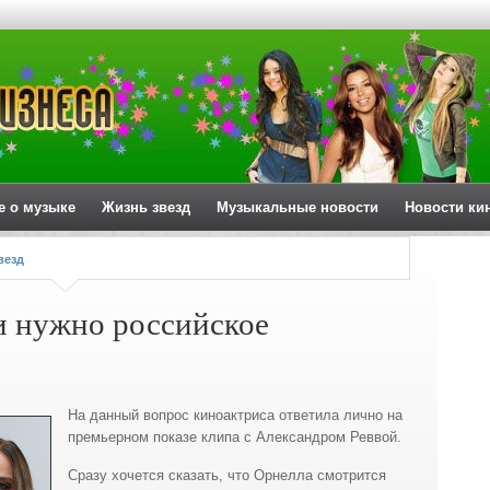
е о музыке
Жизнь звезд
Музыкальные новости
Новости ки
везд
и нужно российское
На данный вопрос киноактриса ответила лично на
премьерном показе клипа с Александром Реввой.
Сразу хочется сказать, что Орнелла смотрится