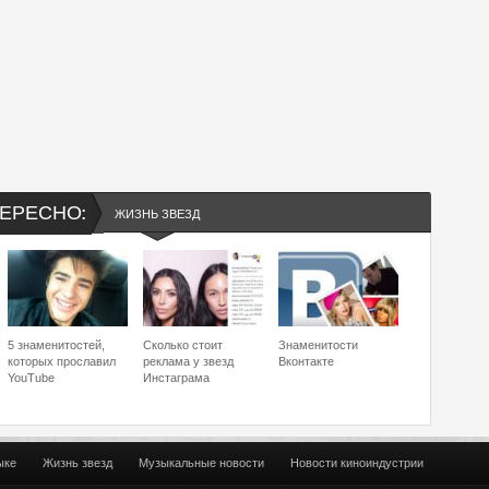
ЕРЕСНО:
ЖИЗНЬ ЗВЕЗД
5 знаменитостей,
Сколько стоит
Знаменитости
которых прославил
реклама у звезд
Вконтакте
YouTube
Инстаграма
ыке
Жизнь звезд
Музыкальные новости
Новости киноиндустрии