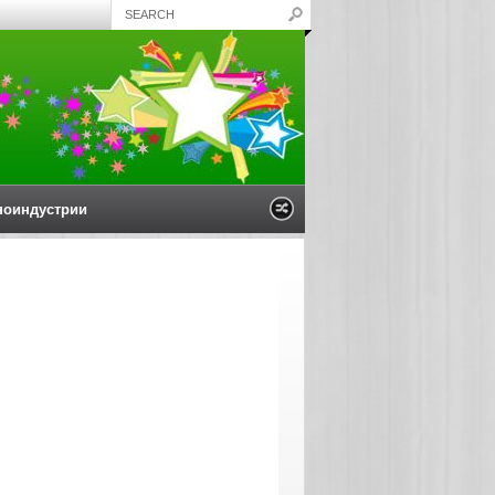
ноиндустрии