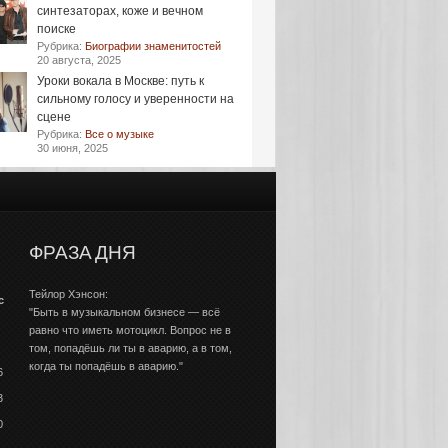
синтезаторах, коже и вечном
поиске
Рубрика:
Биографии знаменитостей
20 августа, 2025
Уроки вокала в Москве: путь к
сильному голосу и уверенности на
сцене
Рубрика:
Все о музыке
30 июня, 2025
ФРАЗА ДНЯ
Тейлор Хэнсон:
с
"Быть в музыкальном бизнесе — всё
равно что иметь мотоцикл. Вопрос не в
том, попадёшь ли ты в аварию, а в том,
когда ты попадёшь в аварию."
6
3
0