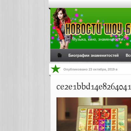
Музыка, кино, знаменитости
Биографии знаменитостей
Вс
Опубликовано
23 октября, 2019
в
ce2e1bbd14e8264041