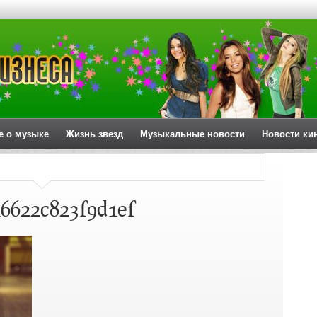
е о музыке
Жизнь звезд
Музыкальные новости
Новости ки
6622c823f9d1ef