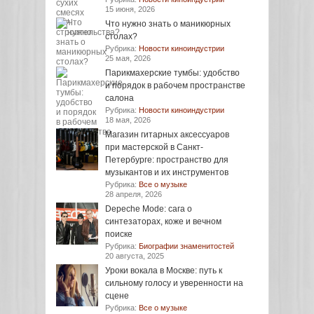
15 июня, 2026
Что нужно знать о маникюрных
столах?
Рубрика:
Новости киноиндустрии
25 мая, 2026
Парикмахерские тумбы: удобство
и порядок в рабочем пространстве
салона
Рубрика:
Новости киноиндустрии
18 мая, 2026
Магазин гитарных аксессуаров
при мастерской в Санкт-
Петербурге: пространство для
музыкантов и их инструментов
Рубрика:
Все о музыке
28 апреля, 2026
Depeche Mode: сага о
синтезаторах, коже и вечном
поиске
Рубрика:
Биографии знаменитостей
20 августа, 2025
Уроки вокала в Москве: путь к
сильному голосу и уверенности на
сцене
Рубрика:
Все о музыке