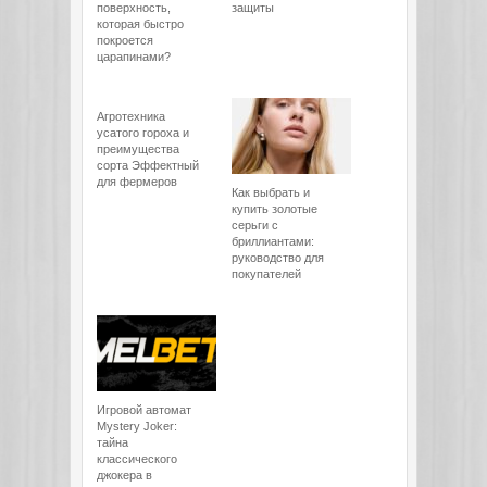
поверхность,
защиты
которая быстро
покроется
царапинами?
Агротехника
усатого гороха и
преимущества
сорта Эффектный
для фермеров
Как выбрать и
купить золотые
серьги с
бриллиантами:
руководство для
покупателей
Игровой автомат
Mystery Joker:
тайна
классического
джокера в