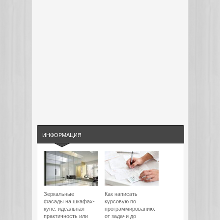
ИНФОРМАЦИЯ
Зеркальные
Как написать
фасады на шкафах-
курсовую по
купе: идеальная
программированию:
практичность или
от задачи до