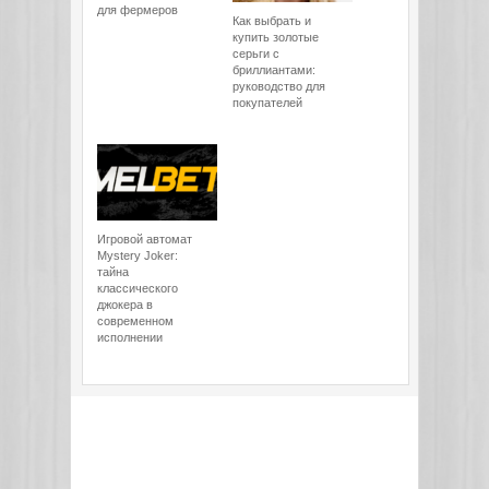
для фермеров
Как выбрать и
купить золотые
серьги с
бриллиантами:
руководство для
покупателей
Игровой автомат
Mystery Joker:
тайна
классического
джокера в
современном
исполнении