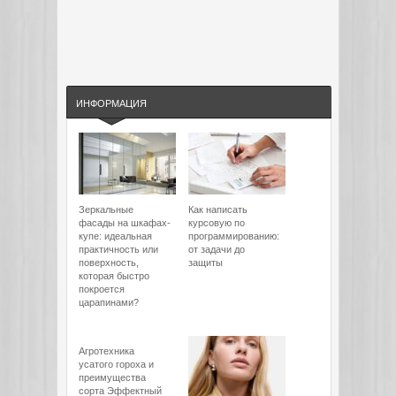
ИНФОРМАЦИЯ
Зеркальные
Как написать
фасады на шкафах-
курсовую по
купе: идеальная
программированию:
практичность или
от задачи до
поверхность,
защиты
которая быстро
покроется
царапинами?
Агротехника
усатого гороха и
преимущества
сорта Эффектный