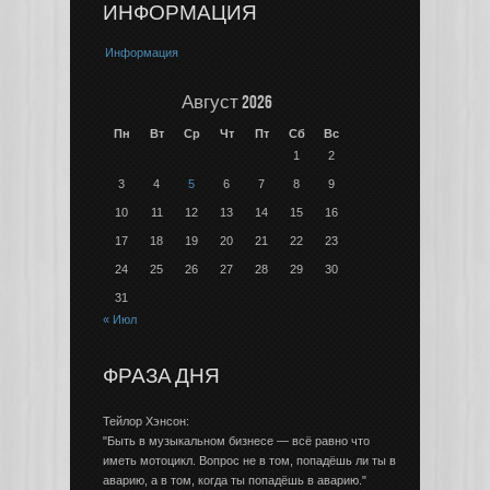
ИНФОРМАЦИЯ
Информация
Август 2026
Пн
Вт
Ср
Чт
Пт
Сб
Вс
1
2
3
4
5
6
7
8
9
10
11
12
13
14
15
16
17
18
19
20
21
22
23
24
25
26
27
28
29
30
31
« Июл
ФРАЗА ДНЯ
Тейлор Хэнсон:
"Быть в музыкальном бизнесе — всё равно что
иметь мотоцикл. Вопрос не в том, попадёшь ли ты в
аварию, а в том, когда ты попадёшь в аварию."