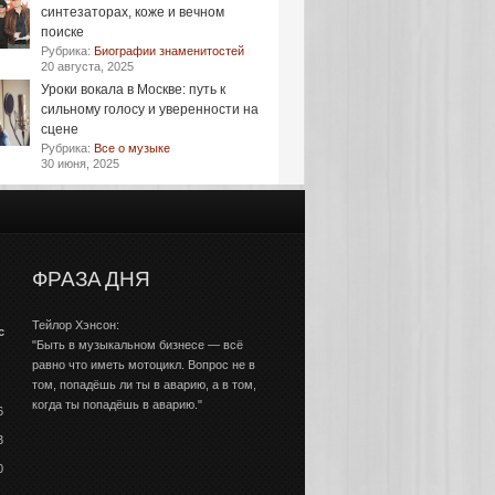
синтезаторах, коже и вечном
поиске
Рубрика:
Биографии знаменитостей
20 августа, 2025
Уроки вокала в Москве: путь к
сильному голосу и уверенности на
сцене
Рубрика:
Все о музыке
30 июня, 2025
ФРАЗА ДНЯ
Тейлор Хэнсон:
с
"Быть в музыкальном бизнесе — всё
равно что иметь мотоцикл. Вопрос не в
том, попадёшь ли ты в аварию, а в том,
когда ты попадёшь в аварию."
6
3
0