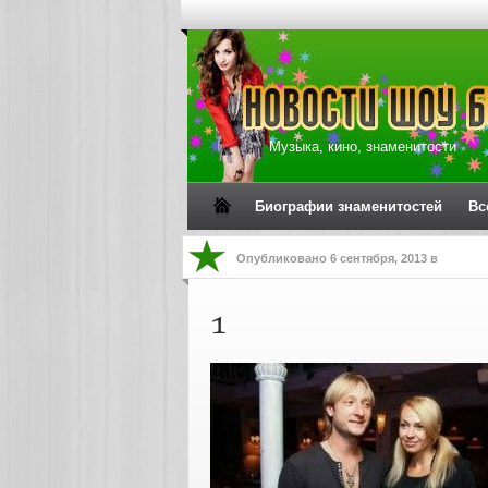
Музыка, кино, знаменитости
Биографии знаменитостей
Вс
Опубликовано
6 сентября, 2013
в
1