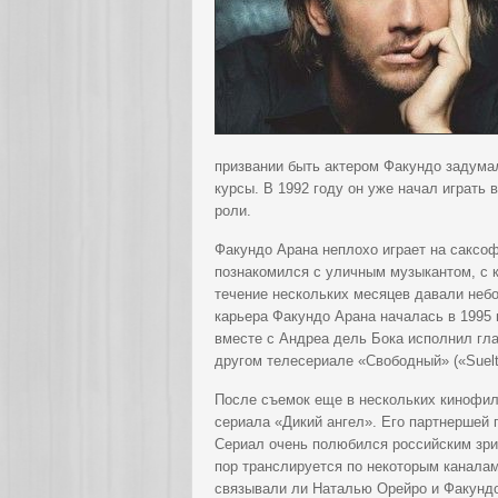
призвании быть актером Факундо задумал
курсы. В 1992 году он уже начал играть
роли.
Факундо Арана неплохо играет на саксоф
познакомился с уличным музыкантом, с 
течение нескольких месяцев давали неб
карьера Факундо Арана началась в 1995 
вместе с Андреа дель Бока исполнил гла
другом телесериале «Свободный» («Suelt
После съемок еще в нескольких кинофил
сериала «Дикий ангел». Его партнершей 
Сериал очень полюбился российским зри
пор транслируется по некоторым каналам
связывали ли Наталью Орейро и Факундо