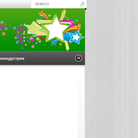
ноиндустрии