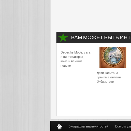
ВАМ МОЖЕТ БЫТЬ ИНТ
Depeche Mode: сага
о синтезаторах,
коже и вечном
поиске
Дети капитана
Гранта в онлайн
библиотеке
Биографии знаменитостей
Все о муз