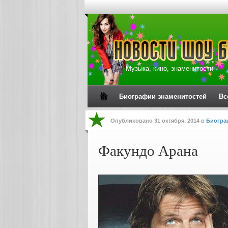
Музыка, кино, знаменитости
Биографии знаменитостей
Вс
Опубликовано
31 октября, 2014
в
Биогра
Факундо Арана