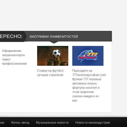
ЕРЕСНО:
БИОГРАФИИ ЗНАМЕНИТОСТЕЙ
Оформление
загранпаспорта
через
профессионалов
Ставки на футбол:
Приходите на
лучшие стратегии
777avtomatyvulkan.com
Вулкан 777 игровые
автоматы играть:
фортуна посетит в
этом азартном
салоне каждого из
вас
ыке
Жизнь звезд
Музыкальные новости
Новости киноиндустрии