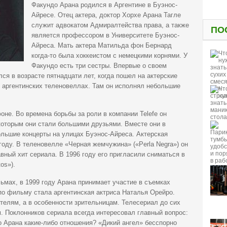
Факундо Арана родился в Аргентине в Буэнос-
Айресе. Отец актера, доктор Хорхе Арана Тагле
служит адвокатом Адмиралтейства права, а также
ПО
является профессором в Университете Буэнос-
Айреса.
Мать актера Матильда фон Бернард
когда-то была хоккеистом с немецкими корнями. У
Факундо есть три сестры. Впервые о своем
ся в возрасте пятнадцати лет, когда пошел на актерские
 в аргентинских теленовеллах. Там он исполнял небольшие
оне. Во времена борьбы за роли в компании Telefe он
которым они стали большими друзьями. Вместе они в
ольшие концерты на улицах Буэнос-Айреса. Актерская
году. В теленовелле «Черная жемчужина» («Perla Negra») он
вный хит сериала. В 1996 году его пригласили сниматься в
os»).
ьмах, в 1999 году Арана принимает участие в съемках
по фильму стала аргентинская актриса Наталья Орейро.
телям, а в особенности зрительницам. Телесериал до сих
. Поклонников сериала всегда интересовал главный вопрос:
 Арана какие-либо отношения? «Дикий ангел» бесспорно