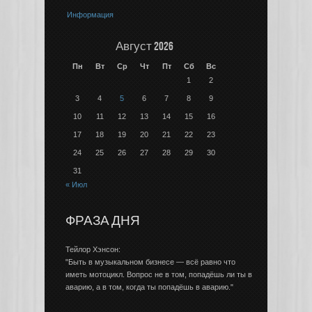
Информация
Август 2026
Пн
Вт
Ср
Чт
Пт
Сб
Вс
1
2
3
4
5
6
7
8
9
10
11
12
13
14
15
16
17
18
19
20
21
22
23
24
25
26
27
28
29
30
31
« Июл
ФРАЗА ДНЯ
Тейлор Хэнсон:
"Быть в музыкальном бизнесе — всё равно что
иметь мотоцикл. Вопрос не в том, попадёшь ли ты в
аварию, а в том, когда ты попадёшь в аварию."