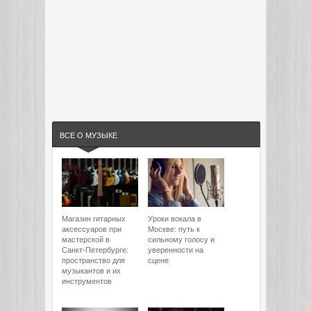
ВСЕ О МУЗЫКЕ
Магазин гитарных
Уроки вокала в
аксессуаров при
Москве: путь к
мастерской в
сильному голосу и
Санкт-Петербурге:
уверенности на
пространство для
сцене
музыкантов и их
инструментов