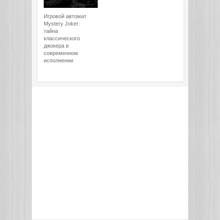
Игровой автомат
Mystery Joker:
тайна
классического
джокера в
современном
исполнении