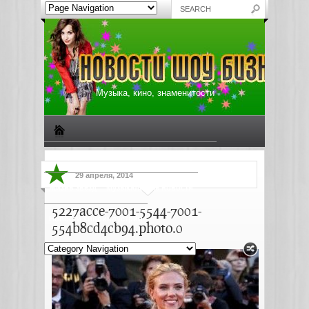
Музыка, кино, знаменитости
Биографии знаменитостей
Все о музыке
29 апреля, 2014
Жизнь звезд
Музыкальные новости
5227acce-7001-5544-7001-
Новости киноиндустрии
554b8cd4cb94.photo.0