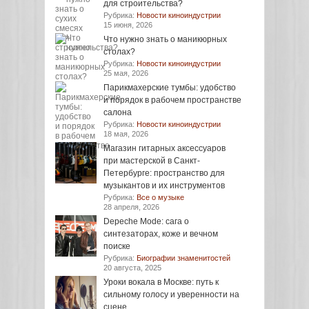
для строительства?
Рубрика:
Новости киноиндустрии
15 июня, 2026
Что нужно знать о маникюрных
столах?
Рубрика:
Новости киноиндустрии
25 мая, 2026
Парикмахерские тумбы: удобство
и порядок в рабочем пространстве
салона
Рубрика:
Новости киноиндустрии
18 мая, 2026
Магазин гитарных аксессуаров
при мастерской в Санкт-
Петербурге: пространство для
музыкантов и их инструментов
Рубрика:
Все о музыке
28 апреля, 2026
Depeche Mode: сага о
синтезаторах, коже и вечном
поиске
Рубрика:
Биографии знаменитостей
20 августа, 2025
Уроки вокала в Москве: путь к
сильному голосу и уверенности на
сцене