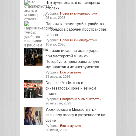
Что нужно знать о маникюрных
столах?
Рубрика:
Новости киноиндустрии
25 мая, 2026
Парикмахерские тумбы: удобство
и порядок в рабочем пространстве
салона
Рубрика:
Новости киноиндустрии
18 мая, 2026
Магазин гитарных аксессуаров
при мастерской в Санкт-
Петербурге: пространство для
музыкантов и их инструментов
Рубрика:
Все о музыке
28 апреля, 2026
Depeche Mode: сага о
синтезаторах, коже и вечном
поиске
Рубрика:
Биографии знаменитостей
20 августа, 2025
Уроки вокала в Москве: путь к
сильному голосу и уверенности на
сцене
Рубрика:
Все о музыке
30 июня, 2025