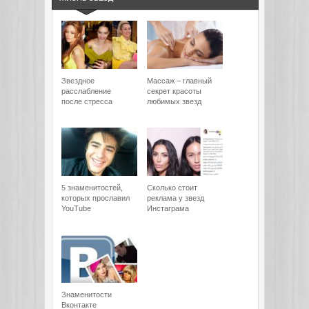
Звездное
Массаж – главный
расслабление
секрет красоты
после стресса
любимых звезд
5 знаменитостей,
Сколько стоит
которых прославил
реклама у звезд
YouTube
Инстаграма
Знаменитости
Вконтакте