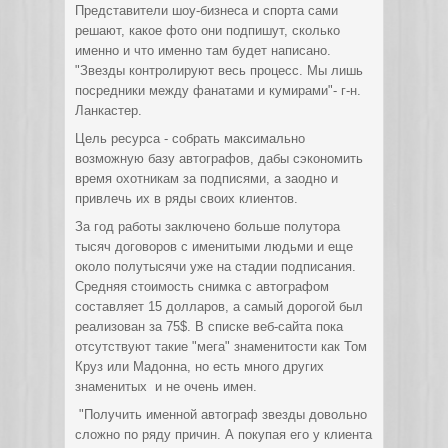
Представители шоу-бизнеса и спорта сами
решают, какое фото они подпишут, сколько
именно и что именно там будет написано.
"Звезды контролируют весь процесс. Мы лишь
посредники между фанатами и кумирами"- г-н.
Ланкастер.
Цель ресурса - собрать максимально
возможную базу автографов, дабы сэкономить
время охотникам за подписями, а заодно и
привлечь их в ряды своих клиентов.
За год работы заключено больше полутора
тысяч договоров с именитыми людьми и еще
около полутысячи уже на стадии подписания.
Средняя стоимость снимка с автографом
составляет 15 долларов, а самый дорогой был
реализован за 75$. В списке веб-сайта пока
отсутствуют такие "мега" знаменитости как Том
Круз или Мадонна, но есть много других
знаменитых и не очень имен.
"Получить именной автограф звезды довольно
сложно по ряду причин. А покупая его у клиента