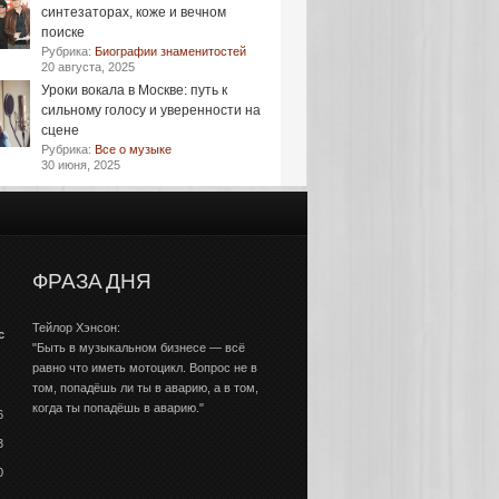
синтезаторах, коже и вечном
поиске
Рубрика:
Биографии знаменитостей
20 августа, 2025
Уроки вокала в Москве: путь к
сильному голосу и уверенности на
сцене
Рубрика:
Все о музыке
30 июня, 2025
ФРАЗА ДНЯ
Тейлор Хэнсон:
с
"Быть в музыкальном бизнесе — всё
равно что иметь мотоцикл. Вопрос не в
том, попадёшь ли ты в аварию, а в том,
когда ты попадёшь в аварию."
6
3
0