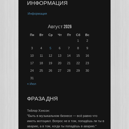
ИНФОРМАЦИЯ
Информация
Август 2026
Пн
Вт
Ср
Чт
Пт
Сб
Вс
1
2
3
4
5
6
7
8
9
10
11
12
13
14
15
16
17
18
19
20
21
22
23
24
25
26
27
28
29
30
31
« Июл
ФРАЗА ДНЯ
Тейлор Хэнсон:
"Быть в музыкальном бизнесе — всё равно что
иметь мотоцикл. Вопрос не в том, попадёшь ли ты в
аварию, а в том, когда ты попадёшь в аварию."