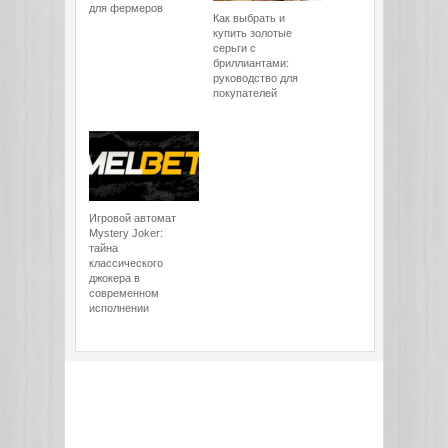
для фермеров
Как выбрать и
купить золотые
серьги с
бриллиантами:
руководство для
покупателей
Игровой автомат
Mystery Joker:
тайна
классического
джокера в
современном
исполнении