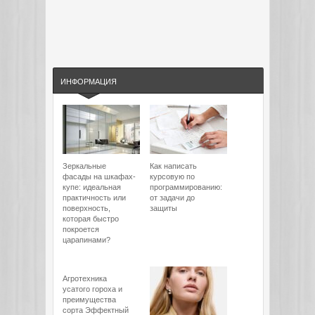
ИНФОРМАЦИЯ
Зеркальные
Как написать
фасады на шкафах-
курсовую по
купе: идеальная
программированию:
практичность или
от задачи до
поверхность,
защиты
которая быстро
покроется
царапинами?
Агротехника
усатого гороха и
преимущества
сорта Эффектный