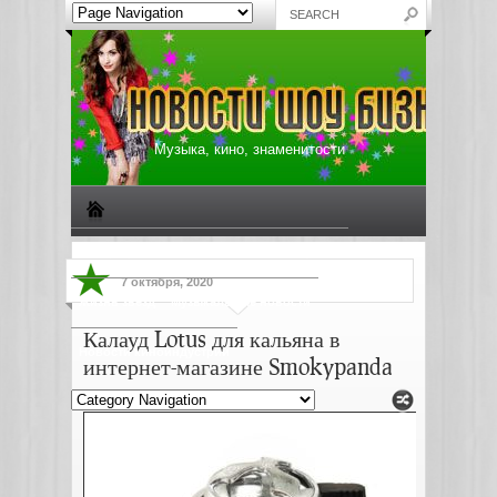
Музыка, кино, знаменитости
Биографии знаменитостей
Все о музыке
7 октября, 2020
Жизнь звезд
Музыкальные новости
Калауд Lotus для кальяна в
Новости киноиндустрии
интернет-магазине Smokypanda