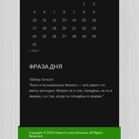
1
2
3
4
5
6
7
8
9
10
11
12
13
14
15
16
17
18
19
20
21
22
23
24
25
26
27
28
29
30
31
« Июл
ФРАЗА ДНЯ
Тейлор Хэнсон:
"Быть в музыкальном бизнесе — всё равно что
иметь мотоцикл. Вопрос не в том, попадёшь ли ты в
аварию, а в том, когда ты попадёшь в аварию."
Copyright © 2026 Новости шоу бизнеса, All Rights
Reserved.