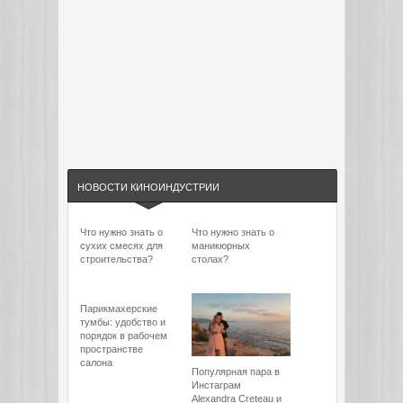
НОВОСТИ КИНОИНДУСТРИИ
Что нужно знать о
Что нужно знать о
сухих смесях для
маникюрных
строительства?
столах?
Парикмахерские
тумбы: удобство и
порядок в рабочем
пространстве
салона
Популярная пара в
Инстаграм
Alexandra Creteau и