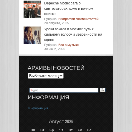
Depeche Mode: сага о
синтезаторах, коже и вечном
поиске
Рубрика:
Биографии знаменитостей
20 августа, 2025
Уроки вокала в Москве: путь к
сильному голосу и уверенности на
сцене
Рубрика:
Все о музыке
30 июня, 2025
АРХИВЫ НОВОСТЕЙ
ИНФОРМАЦИЯ
Информация
Август 2026
Пн
Вт
Ср
Чт
Пт
Сб
Вс