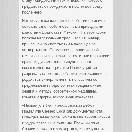
станут свидетелями тех мгновений, которые
предшествуют рождению и пролетают сразу
после него.
Интервью и живые картины событий органично
сочетаются с необыкновенными природными
красотами Бразилии и Мексики. На этом фоне
показан напряжённый труд Наоли Винавер,
принявшей на свет тысячи младенцев за
четверть века. Особенность традиционной
мексиканской акушерии – отсутствие в практике
врача медикаментов и хирургического
вмешательства. При этом Наоли удаётся
разрешать сложные проблемы, возникающие в
родах, например, изменять неправильное
предлежание плода, сочетая традиционные
знания и методы современной медицины,
избегая хирургического вмешательства.
«Первая улыбка» - режиссёрский дебют
Гваделупе Санчес Соса как документалиста.
Прежде Санчес успешно снимала анимационные
и художественные фильмы. Прежний опыт
Санчес вложила в эту картину, и в результате