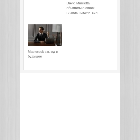
David Murrietta
обьявили о своих
планах пожениться.
Mastersuit взгляд в
будущее