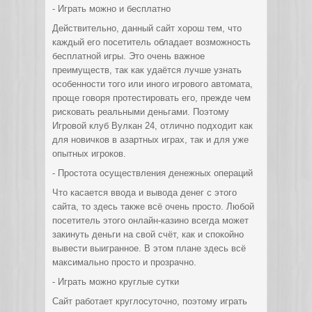
- Играть можно и бесплатно
Действительно, данный сайт хорош тем, что
каждый его посетитель обладает возможность
бесплатной игры. Это очень важное
преимуществ, так как удаётся лучше узнать
особенности того или иного игрового автомата,
проще говоря протестировать его, прежде чем
рисковать реальными деньгами. Поэтому
Игровой клуб Вулкан 24, отлично подходит как
для новичков в азартных играх, так и для уже
опытных игроков.
- Простота осуществления денежных операций
Что касается ввода и вывода денег с этого
сайта, то здесь также всё очень просто. Любой
посетитель этого онлайн-казино всегда может
закинуть деньги на свой счёт, как и спокойно
вывести выигранное. В этом плане здесь всё
максимально просто и прозрачно.
- Играть можно круглые сутки
Сайт работает круглосуточно, поэтому играть