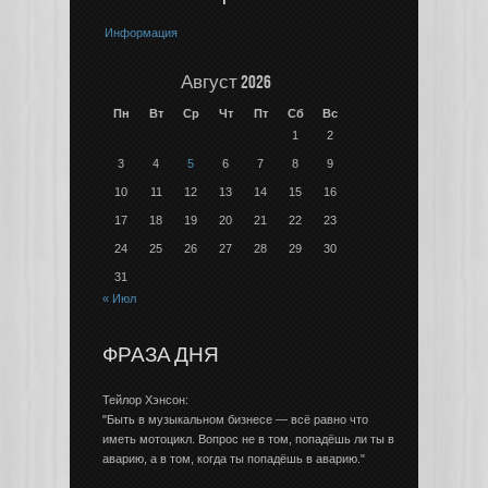
Информация
Август 2026
Пн
Вт
Ср
Чт
Пт
Сб
Вс
1
2
3
4
5
6
7
8
9
10
11
12
13
14
15
16
17
18
19
20
21
22
23
24
25
26
27
28
29
30
31
« Июл
ФРАЗА ДНЯ
Тейлор Хэнсон:
"Быть в музыкальном бизнесе — всё равно что
иметь мотоцикл. Вопрос не в том, попадёшь ли ты в
аварию, а в том, когда ты попадёшь в аварию."