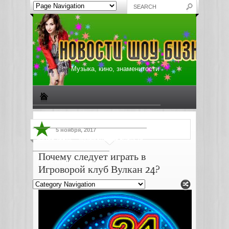
Музыка, кино, знаменитости
Биографии знаменитостей
Все о музыке
5 ноября, 2017
Жизнь звезд
Музыкальные новости
Почему следует играть в
Новости киноиндустрии
Игроворой клуб Вулкан 24?