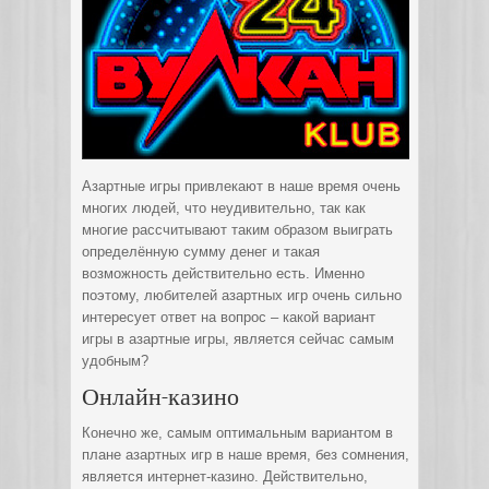
Азартные игры привлекают в наше время очень
многих людей, что неудивительно, так как
многие рассчитывают таким образом выиграть
определённую сумму денег и такая
возможность действительно есть.
Именно
поэтому, любителей азартных игр очень сильно
интересует ответ на вопрос – какой вариант
игры в азартные игры, является сейчас самым
удобным?
Онлайн-казино
Конечно же, самым оптимальным вариантом в
плане азартных игр в наше время, без сомнения,
является интернет-казино. Действительно,