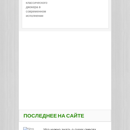
классического
джокера в
современном
исполнении
ПОСЛЕДНЕЕ НА САЙТЕ
Что нужно знать о сухих смесях