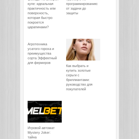
купе: идеальная
программированию:
практичность или
от задачи до
поверхность,
защиты
которая быстро
покроется
царапинами?
Агротехника
усатого гороха и
преимущества
сорта Эффектный
для фермеров
Как выбрать и
купить золотые
серьги с
бриллиантами:
руководство для
покупателей
Игровой автомат
Mystery Joker:
тайна