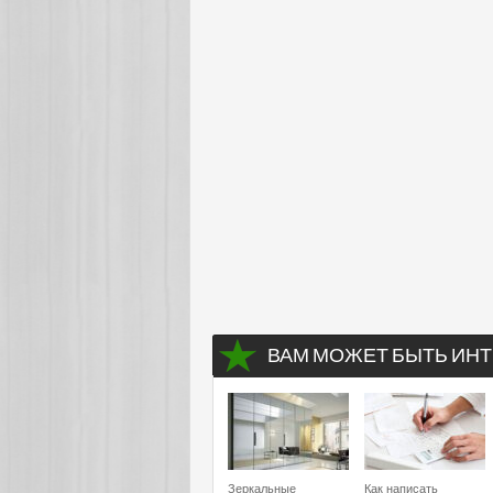
ВАМ МОЖЕТ БЫТЬ ИНТ
Зеркальные
Как написать