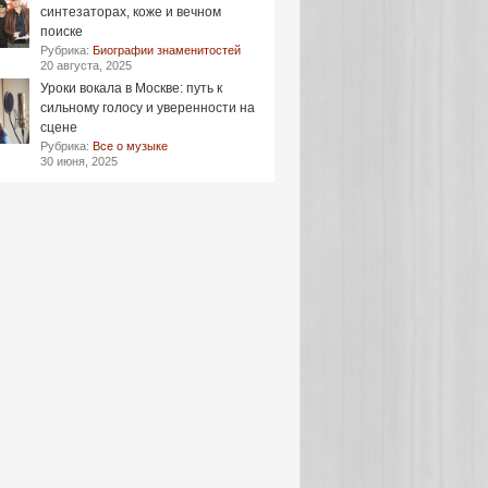
синтезаторах, коже и вечном
поиске
Рубрика:
Биографии знаменитостей
20 августа, 2025
Уроки вокала в Москве: путь к
сильному голосу и уверенности на
сцене
Рубрика:
Все о музыке
30 июня, 2025