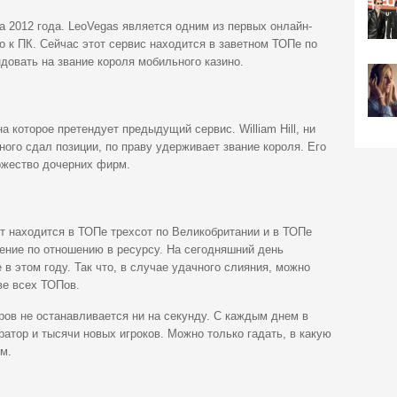
а 2012 года. LeoVegas является одним из первых онлайн-
о к ПК. Сейчас этот сервис находится в заветном ТОПе по
довать на звание короля мобильного казино.
а которое претендует предыдущий сервис. William Hill, ни
ного сдал позиции, по праву удерживает звание короля. Его
ожество дочерних фирм.
т находится в ТОПе трехсот по Великобритании и в ТОПе
ение по отношению в ресурсу. На сегодняшний день
 в этом году. Так что, в случае удачного слияния, можно
ве всех ТОПов.
ров не останавливается ни на секунду. С каждым днем в
ратор и тысячи новых игроков. Можно только гадать, в какую
м.