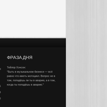
ФРАЗА ДНЯ
Тейлор Хэнсон:
с
"Быть в музыкальном бизнесе — всё
равно что иметь мотоцикл. Вопрос не в
том, попадёшь ли ты в аварию, а в том,
когда ты попадёшь в аварию."
6
3
0