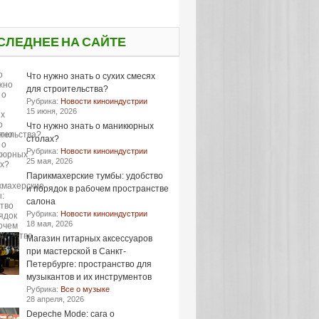
СЛЕДНЕЕ НА САЙТЕ
Что нужно знать о сухих смесях
для строительства?
Рубрика:
Новости киноиндустрии
15 июня, 2026
Что нужно знать о маникюрных
столах?
Рубрика:
Новости киноиндустрии
25 мая, 2026
Парикмахерские тумбы: удобство
и порядок в рабочем пространстве
салона
Рубрика:
Новости киноиндустрии
18 мая, 2026
Магазин гитарных аксессуаров
при мастерской в Санкт-
Петербурге: пространство для
музыкантов и их инструментов
Рубрика:
Все о музыке
28 апреля, 2026
Depeche Mode: сага о