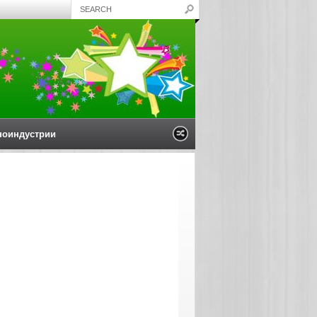
ноиндустрии