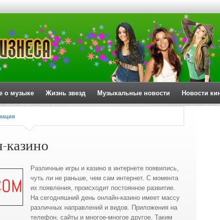
е о музыке
Жизнь звезд
Музыкальные новости
Новости ки
мация
-казино
Различные игры и казино в интернете появились,
чуть ли не раньше, чем сам интернет. С момента
их появления, происходит постоянное развитие.
На сегодняшний день онлайн-казино имеет массу
различных направлений и видов. Приложения на
телефон, сайты и многое-многое другое. Таким