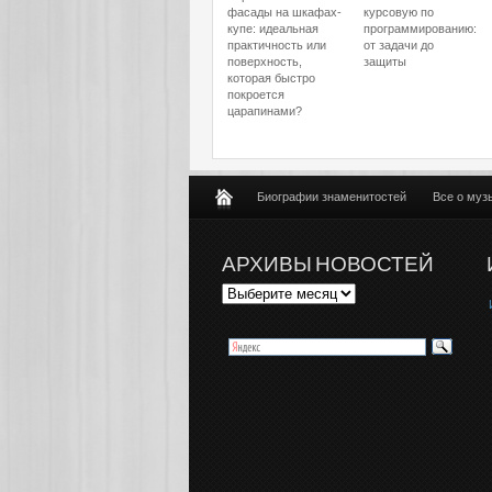
фасады на шкафах-
курсовую по
купе: идеальная
программированию:
практичность или
от задачи до
поверхность,
защиты
которая быстро
покроется
царапинами?
Биографии знаменитостей
Все о муз
АРХИВЫ НОВОСТЕЙ