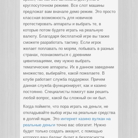
круглосуточном режиме. Все слот машины
предложат вам вначале демо режим. Это просто
классная возможность для новичков
протестировать аппараты и выбрать те, в
которые потом будете играть на реальную
валюту. Благодаря бесплатной игре вы также
сможете разработать тактику. Если игрок
желает поплавать по морям, побывать в разных
странах, познакомиться с древними
цивилизациями, ему нужно выбрать
тематические аппараты. Их в данном заведении
множество, выбирайте, какой пожелаете. В
клубе работает служба поддержки. Причем
данная служба функционирует, как и казино
постоянно. Специалисты помогут вам решить
любой вопрос, какой бы сложный он ни был.
Когда поймете, что пора играть на деньги, не
откладывайте выбор игры на реальные средства
в долгий ящик. Это
интернет казино вулкан на
реальные деньги
точно вас обогатит. Нужно
будет только создать аккаунт, с помощью
которого ваш баланс будет в безопасности.