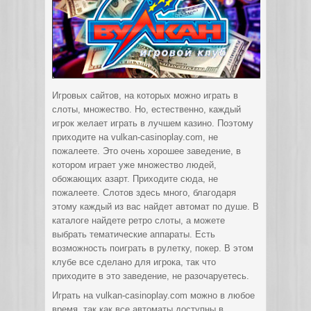
Игровых сайтов, на которых можно играть в
слоты, множество. Но, естественно, каждый
игрок желает играть в лучшем казино.
Поэтому
приходите на vulkan-casinoplay.com, не
пожалеете. Это очень хорошее заведение, в
котором играет уже множество людей,
обожающих азарт. Приходите сюда, не
пожалеете. Слотов здесь много, благодаря
этому каждый из вас найдет автомат по душе. В
каталоге найдете ретро слоты, а можете
выбрать тематические аппараты. Есть
возможность поиграть в рулетку, покер. В этом
клубе все сделано для игрока, так что
приходите в это заведение, не разочаруетесь.
Играть на vulkan-casinoplay.com можно в любое
время, так как все автоматы доступны в