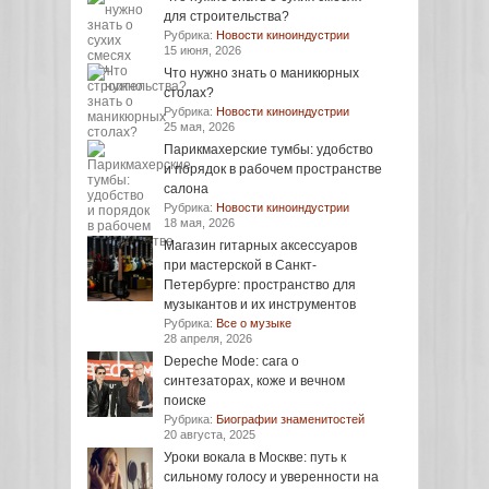
для строительства?
Рубрика:
Новости киноиндустрии
15 июня, 2026
Что нужно знать о маникюрных
столах?
Рубрика:
Новости киноиндустрии
25 мая, 2026
Парикмахерские тумбы: удобство
и порядок в рабочем пространстве
салона
Рубрика:
Новости киноиндустрии
18 мая, 2026
Магазин гитарных аксессуаров
при мастерской в Санкт-
Петербурге: пространство для
музыкантов и их инструментов
Рубрика:
Все о музыке
28 апреля, 2026
Depeche Mode: сага о
синтезаторах, коже и вечном
поиске
Рубрика:
Биографии знаменитостей
20 августа, 2025
Уроки вокала в Москве: путь к
сильному голосу и уверенности на