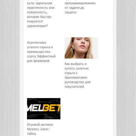
купе: идеальная
программированию:
практичность или
от задачи до
поверхность,
защиты
которая быстро
покроется
царапинами?
Агротехника
усатого гороха и
преимущества
сорта Эффектный
для фермеров
Как выбрать и
купить золотые
серьги с
бриллиантами:
руководство для
покупателей
Игровой автомат
Mystery Joker:
тайна