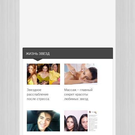
ЖИЗНЬ ЗВЕЗД
Звездное
Массаж – главный
расслабление
секрет красоты
после стресса
любимых звезд