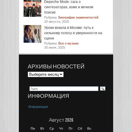
Depeche Mode: сага о
синтезаторах, коже и вечном
поиске
Рубрика:
Биографии знаменитостей
20 августа, 2025
Уроки вокала в Москве: путь к
сильному голосу и уверенности на
сцене
Рубрика:
Все о музыке
30 июня, 2025
АРХИВЫ НОВОСТЕЙ
ИНФОРМАЦИЯ
Информация
Август 2026
Пн
Вт
Ср
Чт
Пт
Сб
Вс