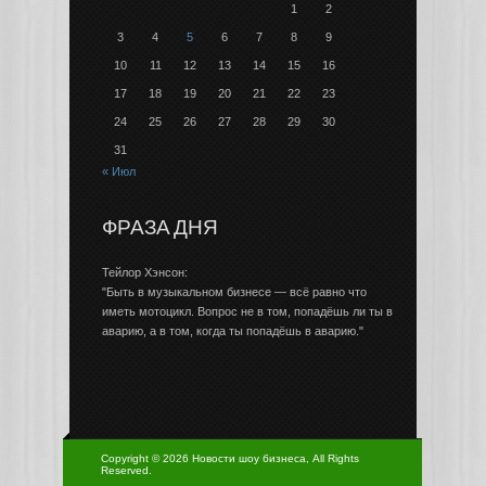
1
2
3
4
5
6
7
8
9
10
11
12
13
14
15
16
17
18
19
20
21
22
23
24
25
26
27
28
29
30
31
« Июл
ФРАЗА ДНЯ
Тейлор Хэнсон:
"Быть в музыкальном бизнесе — всё равно что
иметь мотоцикл. Вопрос не в том, попадёшь ли ты в
аварию, а в том, когда ты попадёшь в аварию."
Copyright © 2026 Новости шоу бизнеса, All Rights
Reserved.