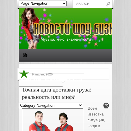
Музыка, кино, знаменитости
Биографии знаменитостей
Все о музыке
9 марта, 2020
Жизнь звезд
Музыкальные новости
Точная дата доставки груза:
Новости киноиндустрии
реальность или миф?
Всем
известна
ситуация,
когда к