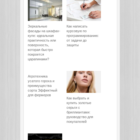
Зеркальные
Как написать
фасады на шкафах-
курсовую по
купе: идеальная
программированию:
практичность или
от задачи до
поверхность,
защиты
которая быстро
покроется
царапинами?
Агротехника
усатого гороха и
преимущества
сорта Эффектный
для фермеров
Как выбрать и
купить золотые
серьги с
бриллиантами:
руководство для
покупателей