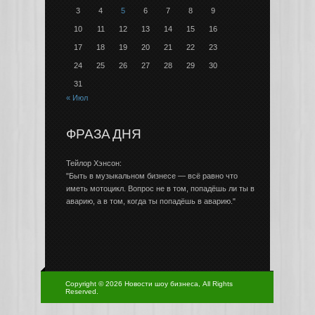
3
4
5
6
7
8
9
10
11
12
13
14
15
16
17
18
19
20
21
22
23
24
25
26
27
28
29
30
31
« Июл
ФРАЗА ДНЯ
Тейлор Хэнсон:
"Быть в музыкальном бизнесе — всё равно что
иметь мотоцикл. Вопрос не в том, попадёшь ли ты в
аварию, а в том, когда ты попадёшь в аварию."
Copyright © 2026 Новости шоу бизнеса, All Rights
Reserved.