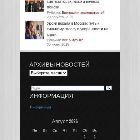
синтезаторах, коже и вечном
поиске
Рубрика:
Биографии знаменитостей
20 августа, 2025
Уроки вокала в Москве: путь к
сильному голосу и уверенности на
сцене
Рубрика:
Все о музыке
30 июня, 2025
АРХИВЫ НОВОСТЕЙ
ИНФОРМАЦИЯ
Информация
Август 2026
Пн
Вт
Ср
Чт
Пт
Сб
Вс
1
2