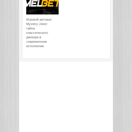
Игровой автомат
Mystery Joker:
тайна
классического
джокера в
современном
исполнении