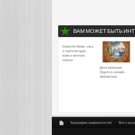
ВАМ МОЖЕТ БЫТЬ ИНТ
Depeche Mode: сага
о синтезаторах,
коже и вечном
поиске
Дети капитана
Гранта в онлайн
библиотеке
Биографии знаменитостей
Все о муз