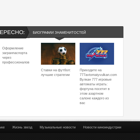
ЕРЕСНО:
БИОГРАФИИ ЗНАМЕНИТОСТЕЙ
Оформление
загранпаспорта
через
профессионалов
Ставки на футбол:
Приходите на
лучшие стратегии
777avtomatyvulkan.com
Вулкан 777 игровые
автоматы играть:
фортуна посетит в
этом азартном
салоне каждого из
вас
ыке
Жизнь звезд
Музыкальные новости
Новости киноиндустрии