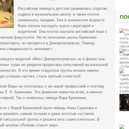
Российская певица в детстве занималась спортом,
ходила в музыкальную школу, а также плотно
ПО
занималась танцами. Уже в юношеском возрасте
Вера начала посещать курсы секретарей и
водителей. Она плотно изучала английский язык с
ическом факультете. Но по окончании школы Брежнева
транспорта, он находится в Днепропетровске. Певица
ила специальность экономист.
онкурсе моделей «Мисс Днепропетровска» но в финал она
рочных турах ее увидели продюсеры популярной музыкальной
ничество. В это время создатели группы искали замену
дя успешно кастинг, стала третьей солисткой.
ия Веры не сочеталась с ее новой профессией и поэтому
а Л. И. Брежнева. Эта фамилия известна всем, и именно
пулярной. Так и появилась певица Вера Брежнева.
месте с Верой Брежневой были певицы Анна Седокова и
ли называть самым лучшим и даже золотым составом
ой сексуальной группы и решила петь самостоятельно. В
ый альбом «Любовь спасет мир».