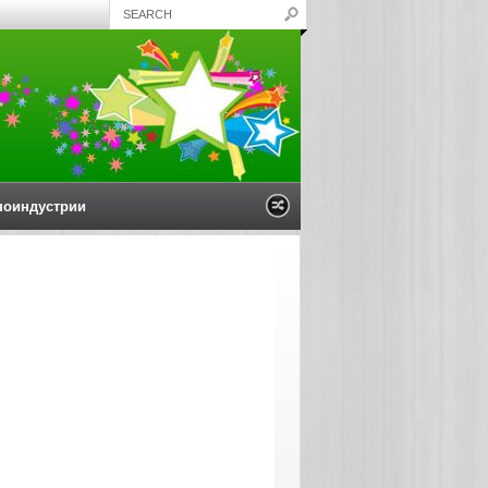
ноиндустрии