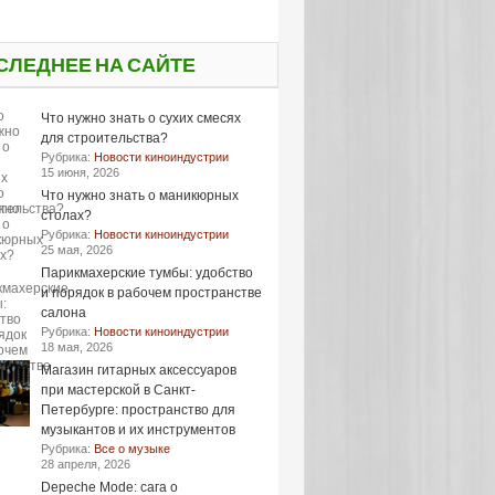
СЛЕДНЕЕ НА САЙТЕ
Что нужно знать о сухих смесях
для строительства?
Рубрика:
Новости киноиндустрии
15 июня, 2026
Что нужно знать о маникюрных
столах?
Рубрика:
Новости киноиндустрии
25 мая, 2026
Парикмахерские тумбы: удобство
и порядок в рабочем пространстве
салона
Рубрика:
Новости киноиндустрии
18 мая, 2026
Магазин гитарных аксессуаров
при мастерской в Санкт-
Петербурге: пространство для
музыкантов и их инструментов
Рубрика:
Все о музыке
28 апреля, 2026
Depeche Mode: сага о