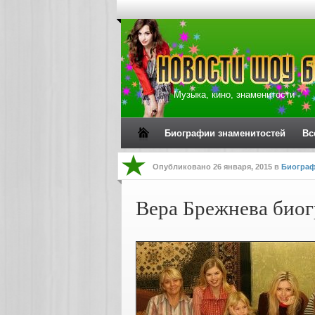
Музыка, кино, знаменитости
Биографии знаменитостей
Вс
Опубликовано
26 января, 2015
в
Биограф
Вера Брежнева биог