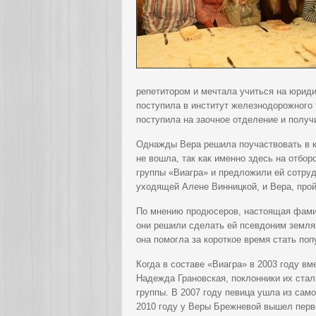
репетитором и мечтала учиться на юрид
поступила в институт железнодорожного 
поступила на заочное отделение и получ
Однажды Вера решила поучаствовать в к
не вошла, так как именно здесь на отбо
группы «Виагра» и предложили ей сотруд
уходящей Алене Винницкой, и Вера, прой
По мнению продюсеров, настоящая фамил
они решили сделать ей псевдоним земляк
она помогла за короткое время стать по
Когда в составе «Виагра» в 2003 году в
Надежда Грановская, поклонники их ста
группы. В 2007 году певица ушла из сам
2010 году у Веры Брежневой вышел перв