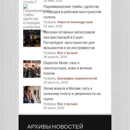
25 мая, 2026
Парикмахерские тумбы: удобство
и порядок в рабочем пространстве
салона
Рубрика:
Новости киноиндустрии
18 мая, 2026
Магазин гитарных аксессуаров
при мастерской в Санкт-
Петербурге: пространство для
музыкантов и их инструментов
Рубрика:
Все о музыке
28 апреля, 2026
Depeche Mode: сага о
синтезаторах, коже и вечном
поиске
Рубрика:
Биографии знаменитостей
20 августа, 2025
Уроки вокала в Москве: путь к
сильному голосу и уверенности на
сцене
Рубрика:
Все о музыке
30 июня, 2025
АРХИВЫ НОВОСТЕЙ