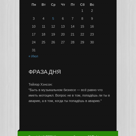
Пн
Вт
Ср
Чт
Пт
Сб
Вс
1
2
3
4
5
6
7
8
9
10
11
12
13
14
15
16
17
18
19
20
21
22
23
24
25
26
27
28
29
30
31
« Июл
ФРАЗА ДНЯ
Тейлор Хэнсон:
"Быть в музыкальном бизнесе — всё равно что
иметь мотоцикл. Вопрос не в том, попадёшь ли ты в
аварию, а в том, когда ты попадёшь в аварию."