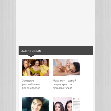
ЖИЗНЬ ЗВЕЗД
Звездное
Массаж – главный
расслабление
секрет красоты
после стресса
любимых звезд