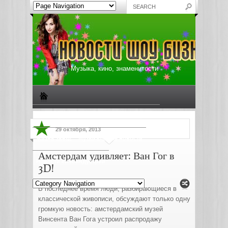
Музыка, кино, знаменитости
Биографии знаменитостей
Все о музыке
29 октября, 2013
Жизнь звезд
Музыкальные новости
Амстердам удивляет: Ван Гог в
Новости киноиндустрии
3D!
В последнее время люди, разбирающиеся в
классической живописи, обсуждают только одну
громкую новость: амстердамский музей
Винсента Ван Гога устроил распродажу