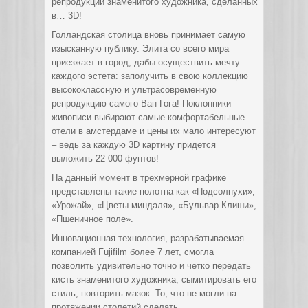
репродукций знаменитого художника, сделанных
в… 3D!
Голландская столица вновь принимает самую
изысканную публику. Элита со всего мира
приезжает в город, дабы осуществить мечту
каждого эстета: заполучить в свою коллекцию
высококлассную и ультрасовременную
репродукцию самого Ван Гога! Поклонники
живописи выбирают самые комфортабельные
отели в амстердаме и цены их мало интересуют
– ведь за каждую 3D картину придется
выложить 22 000 фунтов!
На данный момент в трехмерной графике
представлены такие полотна как «Подсолнухи»,
«Урожай», «Цветы миндаля», «Бульвар Клиши»,
«Пшеничное поле».
Инновационная технология, разрабатываемая
компанией Fujifilm более 7 лет, смогла
позволить удивительно точно и четко передать
кисть знаменитого художника, сымитировать его
стиль, повторить мазок. То, что не могли на
протяжении столетий сделать