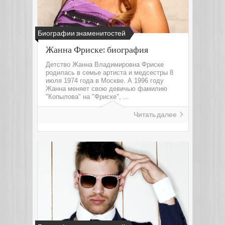
Биографии знаменитостей
Жанна Фриске: биография
Детство Жанна Владимировна Фриске
родилась в семье артиста и медсестры 8
июля 1974 года в Москве. А 1996 году
Жанна меняет свою девичью фамилию
"Копылова" на "Фриске", ...
Читать далее