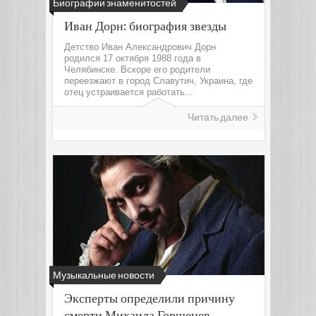
Биографии знаменитостей
Иван Дорн: биография звезды
Детство Иван Александрович Дорн
родился 17 октября 1988 года в
Челябинске. Вскоре его родители
переезжают в город Славутич, Украина, где
отец устраивается работать...
Читать далее
Музыкальные новости
Эксперты определили причину
смерти Михаила Горшенев