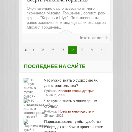
Окончательно стало известно от чего
скончался Михаил Горшенев , солист рок-
группы "Король и Шут". По вынесенным
ранее заключениям медицинских экспертов
Михаил Горшенев,...
Читать далее
«
‹
25
26
27
28
29
30
›
ПОСЛЕДНЕЕ НА САЙТЕ
Что нужно знать о сухих смесях
для строительства?
Рубрика:
Новости киноиндустрии
15 июня, 2026
Что нужно знать о маникюрных
столах?
Рубрика:
Новости киноиндустрии
25 мая, 2026
Парикмахерские тумбы: удобство
и порядок в рабочем пространстве