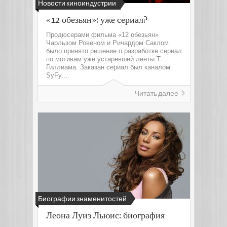
Новости киноиндустрии
«12 обезьян»: уже сериал?
Продюсерами фильма «12 обезьян»
Чарльзом Ровеном и Ричардом Саклом
было принято решение о разработке сериал
по мотивам уже устаревшей ленты Т.
Гиллиама. Заказан сериал был каналом
SyFy....
Читать далее
Биографии знаменитостей
Леона Луиз Льюис: биография