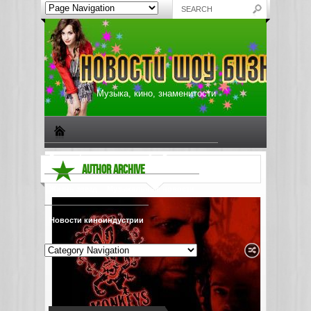
Музыка, кино, знаменитости
Биографии знаменитостей
Все о музыке
AUTHOR ARCHIVE
Жизнь звезд
Музыкальные новости
Новости киноиндустрии