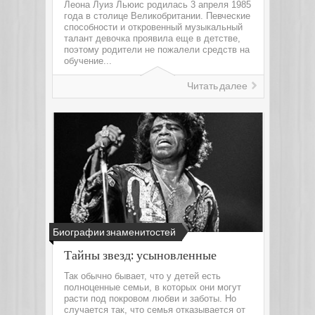
Леона Луиз Льюис родилась 3 апреля 1985
года в столице Великобритании. Певческие
способности и откровенный музыкальный
талант девочка проявила еще в детстве,
поэтому родители не пожалели средств на
обучение...
Читать далее
Биографии знаменитостей
Тайны звезд: усыновленные
Так обычно бывает, что у детей есть
полноценные семьи, в которых они могут
расти под покровом любви и заботы. Но
случается так, что семья отказывается от