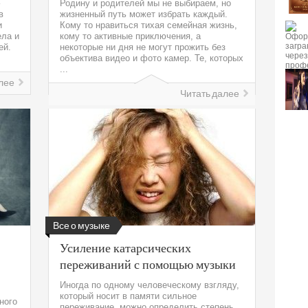
Родину и родителей мы не выбираем, но
в
жизненный путь может избрать каждый.
и
Кому то нравиться тихая семейная жизнь,
ела и
кому то активные приключения, а
ей.
некоторые ни дня не могут прожить без
объектива видео и фото камер. Те, которых
...
лее
Читать далее
Все о музыке
Усиление катарсических
переживаний с помощью музыки
Иногда по одному человеческому взгляду,
который носит в памяти сильное
ного
переживание, можно определить степень