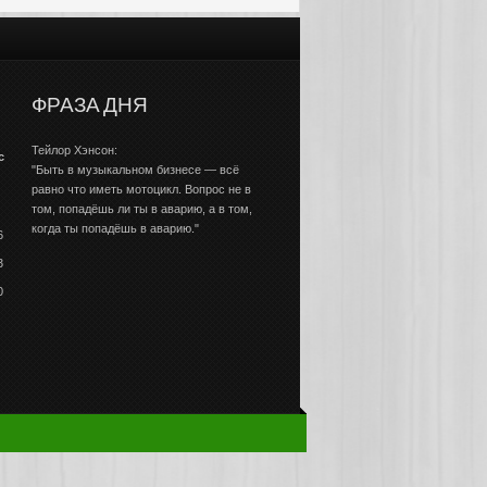
ФРАЗА ДНЯ
Тейлор Хэнсон:
с
"Быть в музыкальном бизнесе — всё
равно что иметь мотоцикл. Вопрос не в
том, попадёшь ли ты в аварию, а в том,
когда ты попадёшь в аварию."
6
3
0