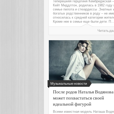
Теперешняя герцогиня Кембриджская –
Кейт Миддлтон, родилась в 1982 году 
семье пилота и стюардессы .Знатных 
богатых родственников в роду – не им
относилась к средней категории жител
Кроме нее в семье еще были дети. П...
Читать да
Музыкальные новости
После родов Наталья Водянова
может похвастаться своей
идеальной фигурой
Всеми известная модель Наташа Водя