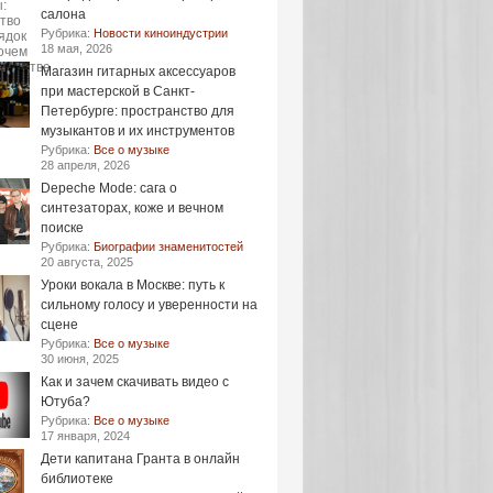
салона
Рубрика:
Новости киноиндустрии
18 мая, 2026
Магазин гитарных аксессуаров
при мастерской в Санкт-
Петербурге: пространство для
музыкантов и их инструментов
Рубрика:
Все о музыке
28 апреля, 2026
Depeche Mode: сага о
синтезаторах, коже и вечном
поиске
Рубрика:
Биографии знаменитостей
20 августа, 2025
Уроки вокала в Москве: путь к
сильному голосу и уверенности на
сцене
Рубрика:
Все о музыке
30 июня, 2025
Как и зачем скачивать видео с
Ютуба?
Рубрика:
Все о музыке
17 января, 2024
Дети капитана Гранта в онлайн
библиотеке