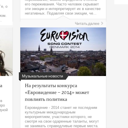
его переживания. Часто человек скрывает
’е, о
эти эмоции и интерпретирует их в качестве
негативных. Подавляя свои эмоции, че...
мом.
.
Читать далее
лее
Музыкальные новости
а
На результаты конкурса
«Евровидение – 2014» может
повлиять политика
 в
про
Евровидение - 2014 станет не последним
одной
культурным международным
мероприятием, участники которого, не
смотря на свои одаренные таланты, могут
не занимать справедливые первые места.