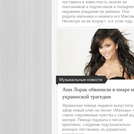
поставила в известность многих ее
поклонников и подписчиков в Instagram
недавнем рождении ее ребенка. Она
родила мальчика и назвала его Макси
Несмотря на ее возраст, а в этом году..
Читать да
Музыкальные новости
Ани Лорак обвинили в пиаре н
украинской трагедии
Украинская певица недавно выпустила
эфир новый клип на песню «Мальвы» 
самое сокровенные чувства к своей р
матери. Певица подошла к песне
креативно, соединив подсознательно
военную обстановку на украинских