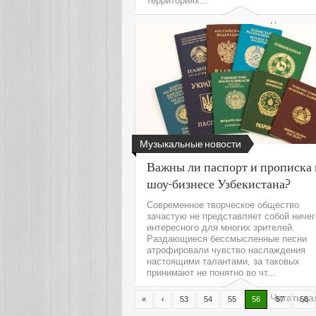
территориях...
Читать да
Музыкальные новости
Важны ли паспорт и прописка 
шоу-бизнесе Узбекистана?
Современное творческое общество
зачастую не представляет собой ничег
интересного для многих зрителей.
Раздающиеся бессмысленные песни
атрофировали чувство наслаждения
настоящими талантами, за таковых
принимают не понятно во чт...
Читать да
«
‹
53
54
55
56
57
58