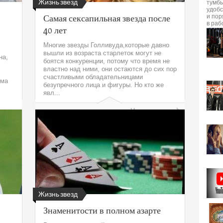
Жизнь звезд
Самая сексапильная звезда после
40 лет
Многие звезды Голливуда,которые давно
вышли из возраста старлеток могут не
на,
боятся конкуренции, потому что время не
властно над ними, они остаются до сих пор
счастливыми обладательницами
рма
безупречного лица и фигуры. Но кто же
явл...
Читать далее
лее
Жизнь звезд
Знаменитости в полном азарте