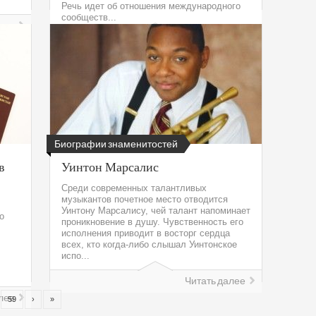
Речь идет об отношения международного
сообществ...
лее
Читать далее
Биографии знаменитостей
в
Уинтон Марсалис
Среди современных талантливых
музыкантов почетное место отводится
Уинтону Марсалису, чей талант напоминает
о
проникновение в душу. Чувственность его
исполнения приводит в восторг сердца
всех, кто когда-либо слышал Уинтонское
испо...
Читать далее
лее
59
›
»