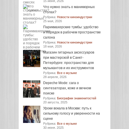
15 июня, 2026
Что нужно знать о маникюрных
столах?
Рубрика:
Новости киноиндустрии
25 мая, 2026
Парикмахерские тумбы: удобство
и порядок в рабочем пространстве
салона
Рубрика:
Новости киноиндустрии
18 мая, 2026
Магазин гитарных аксессуаров
при мастерской в Санкт-
Петербурге: пространство для
музыкантов и их инструментов
Рубрика:
Все о музыке
28 апреля, 2026
Depeche Mode: сага о
синтезаторах, коже и вечном
поиске
Рубрика:
Биографии знаменитостей
20 августа, 2025
Уроки вокала в Москве: путь к
сильному голосу и уверенности на
сцене
Рубрика:
Все о музыке
30 июня, 2025