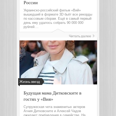
России
Украинско-российский фильм «Вий»
вышедший в формате 3D бьёт все рекорды
по кассовым сборам. Ещё в самый первый
день ему удалось собрать 90 000 000
рублей....
Читать далее
Жизнь звезд
Будущая мама Дитковските в
гостях у «Вия»
Супружеская чета знаменитых актеров
Агния Дитковските и Алексей Чадов
ожидают прибавления в семействе. На