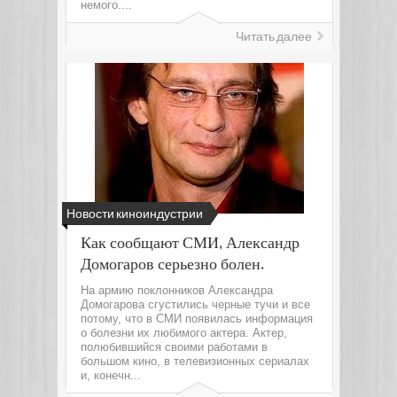
немого....
Читать далее
Новости киноиндустрии
Как сообщают СМИ, Александр
Домогаров серьезно болен.
На армию поклонников Александра
Домогарова сгустились черные тучи и все
потому, что в СМИ появилась информация
о болезни их любимого актера. Актер,
полюбившийся своими работами в
большом кино, в телевизионных сериалах
и, конечн...