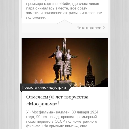
премьере картины «Вий», где счастливая
пара снималась вместе, все сразу
заметили появление актрисы в интересном
положении...
Читать далее
Новости киноиндустрии
Отмечаем 90 лет творчества
«Мосфильма»!
У «Мосфильма» юбилей. 30 января 1924
года, 90 лет назад, прошел премьерный
показ первого в СССР полнометражного
фильма «На крыльях ввысь», еще