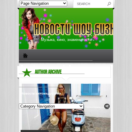
Музыка, кино, знаменитости
Биографии знаменитостей
Все о музыке
AUTHOR ARCHIVE
Жизнь звезд
Музыкальные новости
Новости киноиндустрии