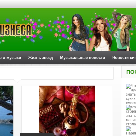
е о музыке
Жизнь звезд
Музыкальные новости
Новости ки
ПО