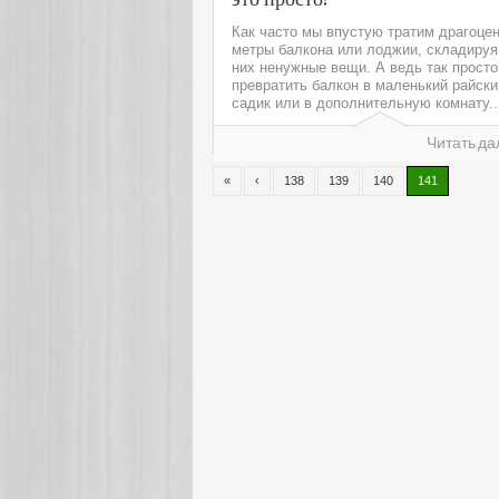
Как часто мы впустую тратим драгоце
метры балкона или лоджии, складируя
них ненужные вещи. А ведь так просто
превратить балкон в маленький райски
садик или в дополнительную комнату..
Читать да
«
‹
138
139
140
141