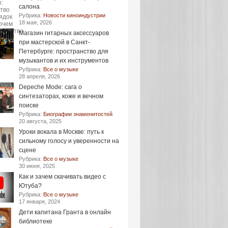
салона
Рубрика:
Новости киноиндустрии
18 мая, 2026
Магазин гитарных аксессуаров
при мастерской в Санкт-
Петербурге: пространство для
музыкантов и их инструментов
Рубрика:
Все о музыке
28 апреля, 2026
Depeche Mode: сага о
синтезаторах, коже и вечном
поиске
Рубрика:
Биографии знаменитостей
20 августа, 2025
Уроки вокала в Москве: путь к
сильному голосу и уверенности на
сцене
Рубрика:
Все о музыке
30 июня, 2025
Как и зачем скачивать видео с
Ютуба?
Рубрика:
Все о музыке
17 января, 2024
Дети капитана Гранта в онлайн
библиотеке