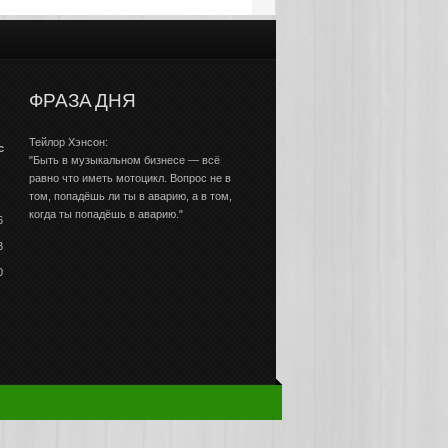
ФРАЗА ДНЯ
Тейлор Хэнсон:
с
"Быть в музыкальном бизнесе — всё
равно что иметь мотоцикл. Вопрос не в
том, попадёшь ли ты в аварию, а в том,
когда ты попадёшь в аварию."
6
3
0