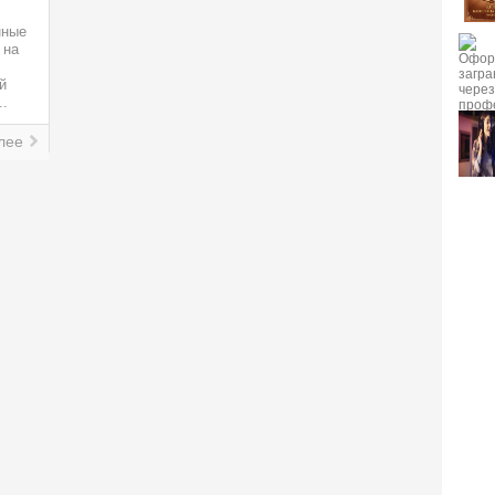
нные
 на
й
..
лее