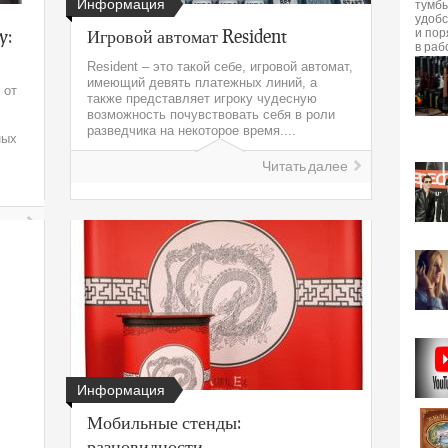
Информация
y:
Игровой автомат Resident
Resident – это такой себе, игровой автомат,
имеющий девять платежных линий, а
 от
также представляет игроку чудесную
возможность почувствовать себя в роли
разведчика на некоторое время....
ных
Читать далее
лее
Информация
Мобильные стенды:
разновидности