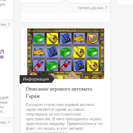
дке,
Читать далее
лее
Информация
Описание игрового автомата
Гараж
юдей
зные
Согласно статистике игровой автомат
то-
гараж является одним из самых
,...
популярных на постсоветском
пространстве. В него приходилось играть
лее
практически каждому. Примечателен и тот
факт, что играть в этот автомат