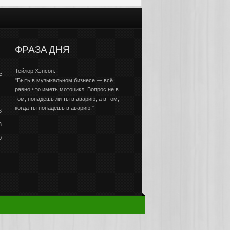
ФРАЗА ДНЯ
Тейлор Хэнсон:
с
"Быть в музыкальном бизнесе — всё
равно что иметь мотоцикл. Вопрос не в
том, попадёшь ли ты в аварию, а в том,
когда ты попадёшь в аварию."
6
3
0