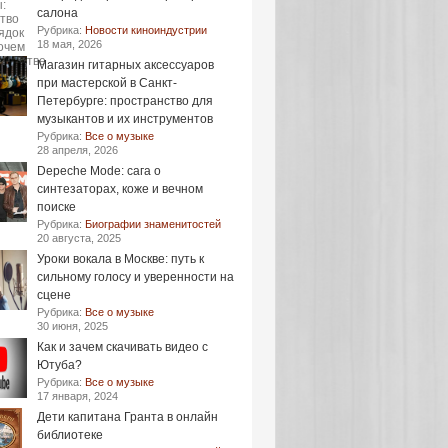
салона
Рубрика:
Новости киноиндустрии
18 мая, 2026
Магазин гитарных аксессуаров
при мастерской в Санкт-
Петербурге: пространство для
музыкантов и их инструментов
Рубрика:
Все о музыке
28 апреля, 2026
Depeche Mode: сага о
синтезаторах, коже и вечном
поиске
Рубрика:
Биографии знаменитостей
20 августа, 2025
Уроки вокала в Москве: путь к
сильному голосу и уверенности на
сцене
Рубрика:
Все о музыке
30 июня, 2025
Как и зачем скачивать видео с
Ютуба?
Рубрика:
Все о музыке
17 января, 2024
Дети капитана Гранта в онлайн
библиотеке