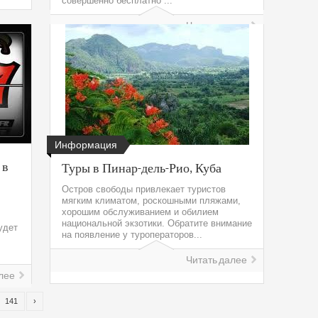
совершенно бесплатно ...
Читать далее
Информация
 в
Туры в Пинар-дель-Рио, Куба
Остров свободы привлекает туристов
мягким климатом, роскошными пляжами,
хорошим обслуживанием и обилием
национальной экзотики. Обратите внимание
удет
на появление у туроператоров...
Читать далее
лее
141
›