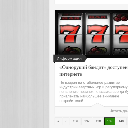
Информация
«Однорукий бандит» доступен
интернете
Не взирая на стабильное развитие
индустрии азартных игр и регулярному
появлению новинок, классика всегда б
привлекать наибольшее внимание
потребителей....
Читать да
«
‹
136
137
138
139
140