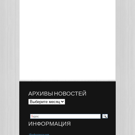
АРХИВЫ НОВОСТЕЙ
ИНФОРМАЦИЯ
Информация