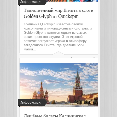
Информация
Таинственный мир Египта в слоте
Golden Glyph от Quickspin
Компания Quickspin известна своими
красочными и инновационными слотами, и
Golden Glyph является одним из самых
ярких проектов студии. Этот игровой
автомат погружает игрока в атмосферу
загадочного Египта, где древние боги,
магия...
Читать далее
Информация
Дешёвые билеты Калининград –