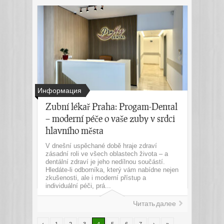
Информация
Zubní lékař Praha: Progam-Dental
– moderní péče o vaše zuby v srdci
hlavního města
V dnešní uspěchané době hraje zdraví
zásadní roli ve všech oblastech života – a
dentální zdraví je jeho nedílnou součástí.
Hledáte-li odborníka, který vám nabídne nejen
zkušenosti, ale i moderní přístup a
individuální péči, prá...
Читать далее