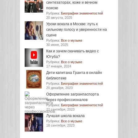
синтезаторах, коже и вечном
поиске
Рубрика:
Биографии знаменитостей
20 августа, 2025
Уроки вокала в Москве: путь к
сильному голосу и уверенности на
сцене
Рубрика:
Все о музыке
30 июня, 2025
Как и зачем скачивать видео с
Ютуба?
Рубрика:
Все о музыке
17 января, 2024
Дети капитана Гранта в онлайн
библиотеке
Рубрика:
Биографии знаменитостей
20 декабря, 2023
Оформление загранпаспорта
через профессионалов
Рубрика:
Биографии знаменитостей
22 сентября, 2023
Лучшая школа вокала
Рубрика:
Все о музыке
18 сентября, 2023