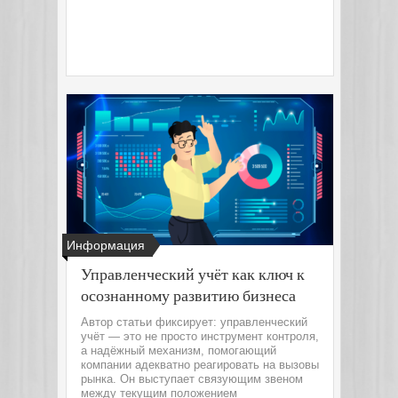
Информация
Управленческий учёт как ключ к
осознанному развитию бизнеса
Автор статьи фиксирует: управленческий
учёт — это не просто инструмент контроля,
а надёжный механизм, помогающий
компании адекватно реагировать на вызовы
рынка. Он выступает связующим звеном
между текущим положением