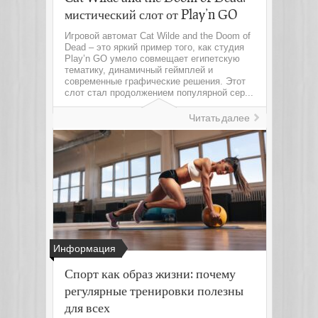
мистический слот от Play’n GO
Игровой автомат Cat Wilde and the Doom of
Dead – это яркий пример того, как студия
Play’n GO умело совмещает египетскую
тематику, динамичный геймплей и
современные графические решения. Этот
слот стал продолжением популярной сер...
Читать далее
Информация
Спорт как образ жизни: почему
регулярные тренировки полезны
для всех