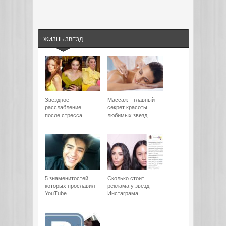
ЖИЗНЬ ЗВЕЗД
Звездное
Массаж – главный
расслабление
секрет красоты
после стресса
любимых звезд
5 знаменитостей,
Сколько стоит
которых прославил
реклама у звезд
YouTube
Инстаграма