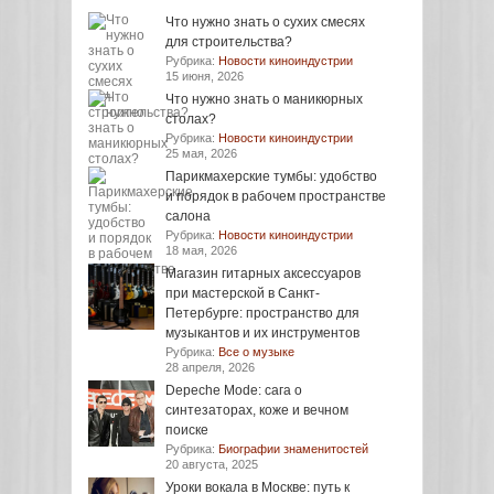
Что нужно знать о сухих смесях
для строительства?
Рубрика:
Новости киноиндустрии
15 июня, 2026
Что нужно знать о маникюрных
столах?
Рубрика:
Новости киноиндустрии
25 мая, 2026
Парикмахерские тумбы: удобство
и порядок в рабочем пространстве
салона
Рубрика:
Новости киноиндустрии
18 мая, 2026
Магазин гитарных аксессуаров
при мастерской в Санкт-
Петербурге: пространство для
музыкантов и их инструментов
Рубрика:
Все о музыке
28 апреля, 2026
Depeche Mode: сага о
синтезаторах, коже и вечном
поиске
Рубрика:
Биографии знаменитостей
20 августа, 2025
Уроки вокала в Москве: путь к