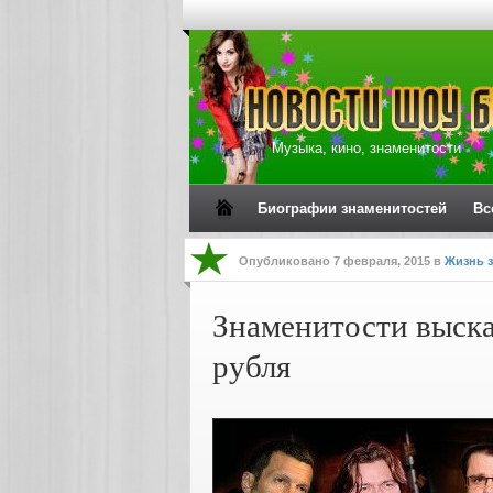
Музыка, кино, знаменитости
Биографии знаменитостей
Вс
Опубликовано
7 февраля, 2015
в
Жизнь з
Знаменитости выска
рубля