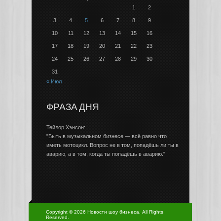
1
2
3
4
5
6
7
8
9
10
11
12
13
14
15
16
17
18
19
20
21
22
23
24
25
26
27
28
29
30
31
« Июл
ФРАЗА ДНЯ
Тейлор Хэнсон:
"Быть в музыкальном бизнесе — всё равно что
иметь мотоцикл. Вопрос не в том, попадёшь ли ты в
аварию, а в том, когда ты попадёшь в аварию."
Copyright © 2026 Новости шоу бизнеса, All Rights
Reserved.