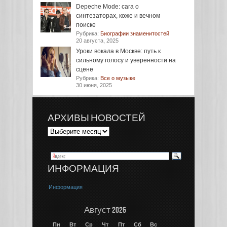
Depeche Mode: сага о
синтезаторах, коже и вечном
поиске
Рубрика:
Биографии знаменитостей
20 августа, 2025
Уроки вокала в Москве: путь к
сильному голосу и уверенности на
сцене
Рубрика:
Все о музыке
30 июня, 2025
АРХИВЫ НОВОСТЕЙ
ИНФОРМАЦИЯ
Информация
Август 2026
Пн
Вт
Ср
Чт
Пт
Сб
Вс