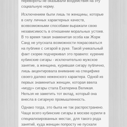
перевороты не оказывали воздействия на эту
социальную норму.
Исключением были лишь те женщины, которые
в силу личных характерных качеств,
всевозможными способами выражали свою
независимость в отношении моральных устоев.
В то время такая знаменитая особа как Жорж
Санд не упускала возможности покрасоваться
на публике с сигарой в руке. Такой уникальный
факт скорее подчеркивал это правило: курение
кубинские сигары - исключительно мужское
занятие, а женщина, курившая сигару публично,
лишь акцентировала внимание на специфике
своего далеко неженского характера. Одной из
первых знаменитых женщин, которая ввела
«моду» сигары стала Екатерина Великая.
Нельзя не заметить тот вклад, который она
внесла в сигарную промышленность.
Однако тогда, это была не так распространено.
Чаще всего кубинские сигары в москве курили в
специализированных местах, для такого рода
занятий, куда женщин попросту не пускали