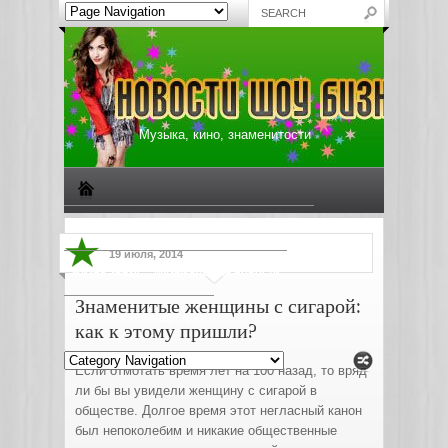
Музыка, кино, знаменитости
Биографии знаменитостей
Все о музыке
19 июля, 2014
Жизнь звезд
Музыкальные новости
Знаменитые женщины с сигарой:
Новости киноиндустрии
как к этому пришли?
Если отмотать время лет на 100 назад, то вряд
ли бы вы увидели женщину с сигарой в
обществе. Долгое время этот негласный канон
был непоколебим и никакие общественные