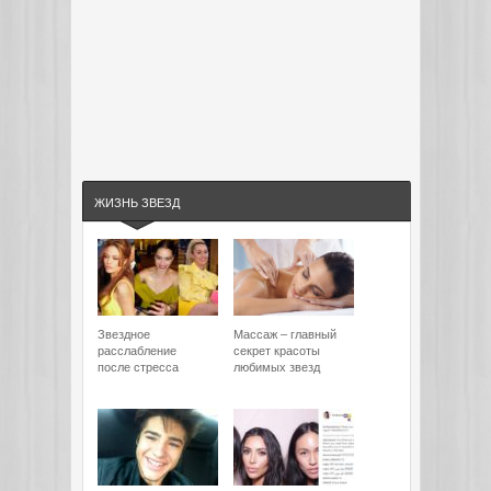
ЖИЗНЬ ЗВЕЗД
Звездное
Массаж – главный
расслабление
секрет красоты
после стресса
любимых звезд