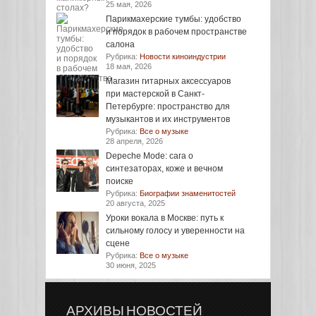
25 мая, 2026
Парикмахерские тумбы: удобство
и порядок в рабочем пространстве
салона
Рубрика:
Новости киноиндустрии
18 мая, 2026
Магазин гитарных аксессуаров
при мастерской в Санкт-
Петербурге: пространство для
музыкантов и их инструментов
Рубрика:
Все о музыке
28 апреля, 2026
Depeche Mode: сага о
синтезаторах, коже и вечном
поиске
Рубрика:
Биографии знаменитостей
20 августа, 2025
Уроки вокала в Москве: путь к
сильному голосу и уверенности на
сцене
Рубрика:
Все о музыке
30 июня, 2025
АРХИВЫ НОВОСТЕЙ