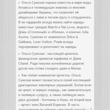
• Ольга Сумская хорошо известна в мире моды.
Актриса и телеведущая знакома со многими
дизайнерами Украины, что позволяет ей
общаться с ними в тесном кругу и сотрудничать.
В ее гардеробе всегда можно найти наряды
известных трендов Marchi и Nai Lu-na, модного
Дома «Столичный» и «Юнона», и конечно Julia
Aysina. Сумочки от знаменитых Dolce &
Gabbana, Louis Vuitton, Prada всегда
подчеркивают и дополняют ее наряды.
• Ольга Сумская - настоящий ценитель
французских ароматов парфюма от Дома
Chanel. Ради покупки излюбленных дорогих
духов она готова съездить даже в Милан.
• Как любая знаменитая артистка, Ольга
Сумская может похвастаться своей коллекцией
драгоценных ювелирных украшений. Более всех
ее ценит, в первую очередь, как замечательную
и любимую супругу, а также любящую мать
двух дочерей - Антонины и Анны, ее второй муж
– артист кино Виталий Борисюк. В честь
празднования их юбилея шерстяной свадьбы – 7