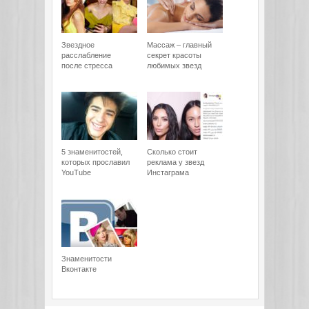
Звездное
Массаж – главный
расслабление
секрет красоты
после стресса
любимых звезд
5 знаменитостей,
Сколько стоит
которых прославил
реклама у звезд
YouTube
Инстаграма
Знаменитости
Вконтакте