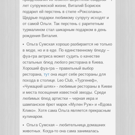
лет супружеской жизни, Виталий Борисюк
подарил ей перстень в стиле «Роксоланы».
Щедрые подарки любимому супругу исходят и
от самой Ольги. Так перстень с раритетным
турмалином стал шикарным подарком в день
рождения Виталия.
• Ольга Сумская хорошо разбирается не только
в моде, но и в еде. По единственному блюду –
фуа-гра актриса может судить о качестве
остальных блюд любого ресторана в Киева.
Хороший фуа-гра – правильный выбор
ресторана,
тут
она ищет себе рестораны для
похода в столице. Leo Club, «Тургенеф»,
«Чумацкий шлях» - любимые рестораны в Киеве
и места посещения известной звезды. Среди
любимых блюд артистки – черная икра и
шампанское брют марок «Мулен Руж» и «Вдова
Клико». Хотя сама Ольга является прекрасным
кулинаром.
• Ольга Сумская – любительница домашних
животных. Когда-то она сама занималась