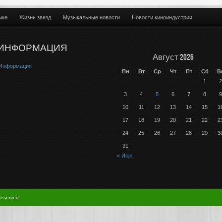
ыке
Жизнь звезд
Музыкальные новости
Новости киноиндустрии
ИНФОРМАЦИЯ
Август 2026
Информация
Пн
Вт
Ср
Чт
Пт
Сб
В
1
2
3
4
5
6
7
8
9
10
11
12
13
14
15
1
17
18
19
20
21
22
2
24
25
26
27
28
29
3
31
« Июл
Reserved.