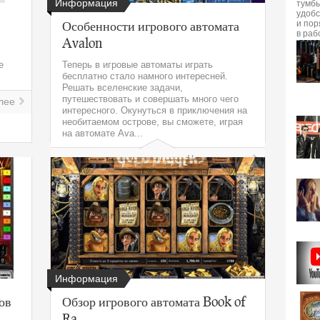
Информация
Особенности игрового автомата
Avalon
е
Теперь в игровые автоматы играть
бесплатно стало намного интересней.
Решать вселенские задачи,
путешествовать и совершать много чего
лее
интересного. Окунуться в приключения на
необитаемом острове, вы сможете, играя
на автомате Ava...
Читать далее
Информация
ов
Обзор игрового автомата Book of
Ra