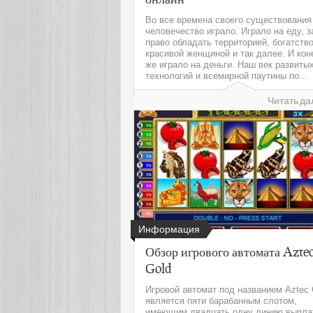
Во все времена своего существования
человечество играло. Играло на еду, з
право обладать территорией, богатств
красивой женщиной и так далее. И кон
же играло на деньги. Наш век развиты
технологий и всемирной паутины по...
Читать да
Информация
Обзор игрового автомата Azte
Gold
Игровой автомат под названием Aztec 
является пяти барабанным слотом,
имеющим двадцать одну линию выпла