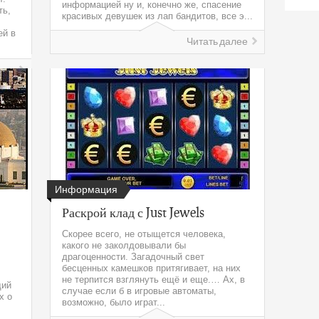
информацией ну и, конечно же, спасение
ть,
красивых девушек из лап бандитов, все э...
ей в
Читать далее
лее
Информация
Раскрой клад с Just Jewels
Скорее всего, не отыщется человека,
какого не заколдовывали бы
драгоценности. Загадочный свет
бесценных камешков притягивает, на них
не терпится взглянуть ещё и еще.… Ах, в
щий
случае если б в игровые автоматы,
х о
возможно, было играт...